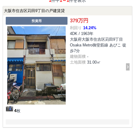
1
1～1
件中
件を表示
大阪市住吉区苅田9丁目の戸建賃貸
379万円
投資用
利回り
14.24%
4DK / 1963年
大阪府大阪市住吉区苅田9丁目
Osaka Metro御堂筋線 あびこ 徒
歩7分
建物面積
-
土地面積
31.00㎡
4
枚