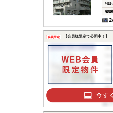
利回
建物
2
【会員様限定で公開中！】
会員限定