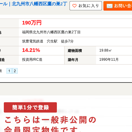
ール｜北九州市八幡西区鷹の巣2丁
190万円
福岡県北九州市八幡西区鷹の巣2丁目
地
筑豊電気鉄道 穴生駅 徒歩7分
14.21%
19.88㎡
り
建物面積
投資用/RC造
1990年11月
構造
築年月
枚