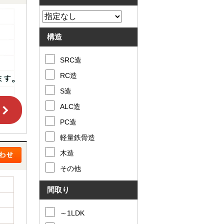
構造
SRC造
RC造
S造
ALC造
PC造
軽量鉄骨造
木造
その他
間取り
～1LDK