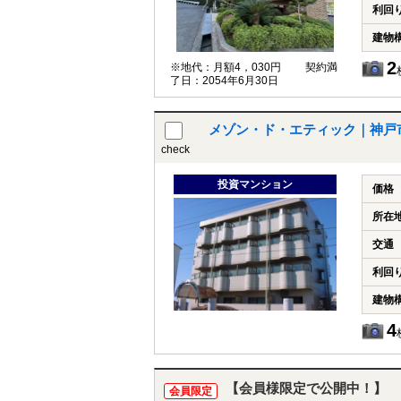
利回
建物
2
※地代：月額4，030円 契約満
了日：2054年6月30日
メゾン・ド・エティック｜神戸
check
投資マンション
価格
所在
交通
利回
建物
4
【会員様限定で公開中！】
会員限定