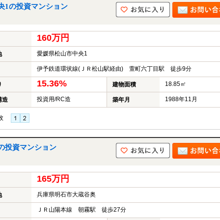
央1の投資マンション
160万円
愛媛県松山市中央1
地
伊予鉄道環状線(ＪＲ松山駅経由) 萱町六丁目駅 徒歩9分
15.36%
18.85㎡
り
建物面積
投資用/RC造
1988年11月
構造
築年月
枚
の投資マンション
165万円
兵庫県明石市大蔵谷奥
地
ＪＲ山陽本線 朝霧駅 徒歩27分