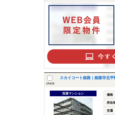
スカイコート姫路｜姫路市北平
check
投資マンション
価格
所在
交通