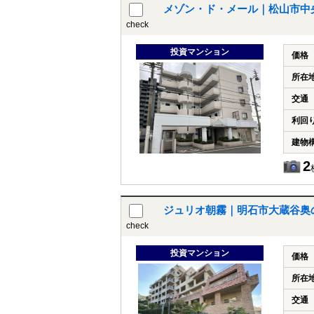
メゾン・ド・メール｜松山市中
check
投資マンション
価格
所在
交通
利回
建物
2
ジュリオ朝霧｜明石市大蔵谷奥
check
投資マンション
価格
所在
交通