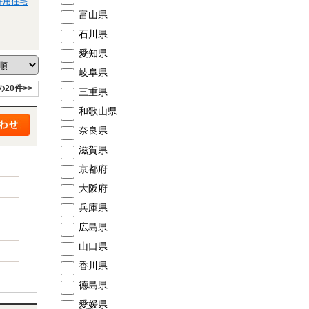
併用住宅
富山県
石川県
愛知県
岐阜県
の20件>>
三重県
和歌山県
奈良県
滋賀県
京都府
大阪府
兵庫県
広島県
山口県
香川県
徳島県
愛媛県