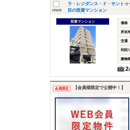
ラ・レジダンス・ド・サントゥ
目の投資マンション
check
投資マンション
価格
所在
交通
利回
建物
2
【会員様限定で公開中！】
会員限定