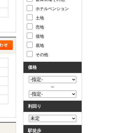
ホテルペンション
土地
売地
借地
底地
その他
価格
～
利回り
駅徒歩