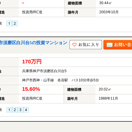
-
30.44㎡
り
建物面積
投資用/RC造
2003年10月
構造
築年月
枚
市須磨区白川台5の投資マンション
170万円
兵庫県神戸市須磨区白川台5
地
神戸市西神・山手線 名谷駅 バス10分停歩5分
15.60%
20.02㎡
り
建物面積
投資用/RC造
1988年11月
構造
築年月
枚