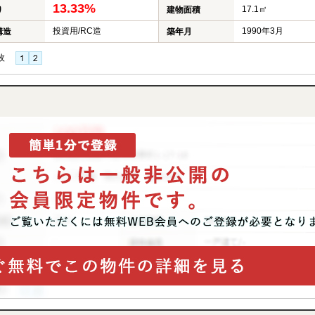
13.33%
17.1㎡
り
建物面積
投資用/RC造
1990年3月
構造
築年月
枚