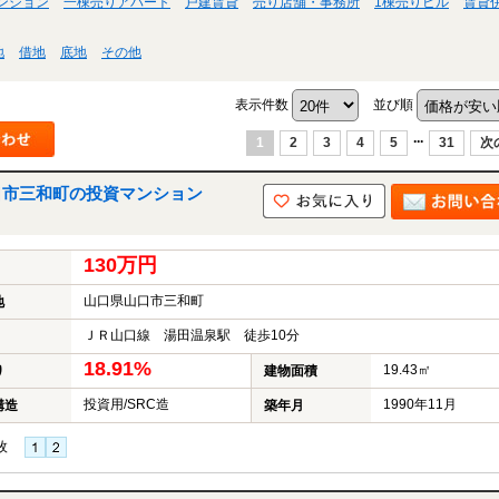
ンション
一棟売りアパート
戸建賃貸
売り店舗・事務所
1棟売りビル
賃貸
地
借地
底地
その他
表示件数
並び順
...
1
2
3
4
5
31
次
口市三和町の投資マンション
130万円
山口県山口市三和町
地
ＪＲ山口線 湯田温泉駅 徒歩10分
18.91%
19.43㎡
り
建物面積
投資用/SRC造
1990年11月
構造
築年月
枚