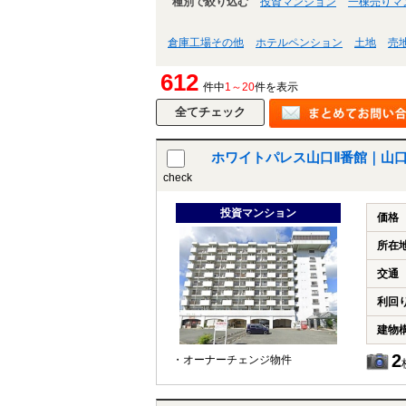
種別で絞り込む
投資マンション
一棟売りマ
倉庫工場その他
ホテルペンション
土地
売
612
件中
1～20
件を表示
ホワイトパレス山口Ⅱ番館｜山
check
投資マンション
価格
所在
交通
利回
建物
2
・オーナーチェンジ物件