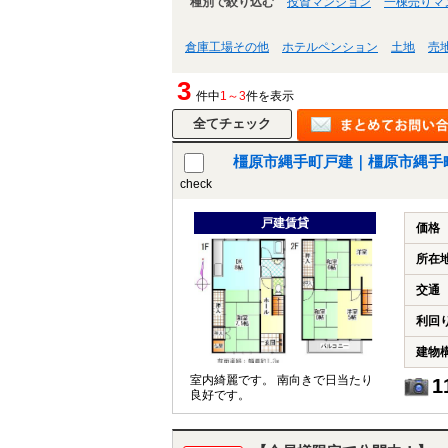
種別で絞り込む
投資マンション
一棟売りマ
倉庫工場その他
ホテルペンション
土地
売
3
件中
1～3
件を表示
橿原市縄手町戸建｜橿原市縄手
check
戸建賃貸
価格
所在
交通
利回
建物
室内綺麗です。 南向きで日当たり
1
良好です。