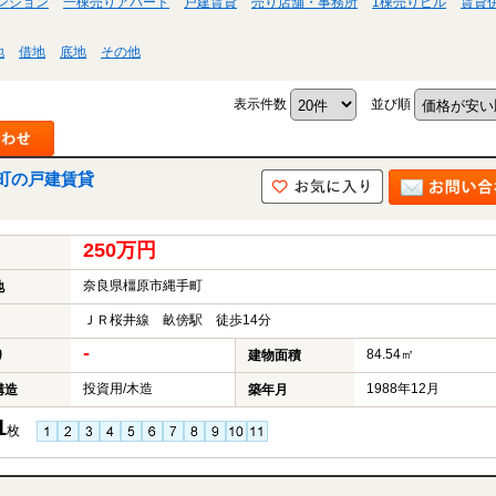
ンション
一棟売りアパート
戸建賃貸
売り店舗・事務所
1棟売りビル
賃貸
地
借地
底地
その他
表示件数
並び順
町の戸建賃貸
250万円
奈良県橿原市縄手町
地
ＪＲ桜井線 畝傍駅 徒歩14分
-
84.54㎡
り
建物面積
投資用/木造
1988年12月
構造
築年月
1
枚