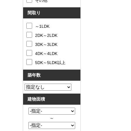
その他
間取り
～1LDK
2DK～2LDK
3DK～3LDK
4DK～4LDK
5DK～5LDK以上
築年数
建物面積
～