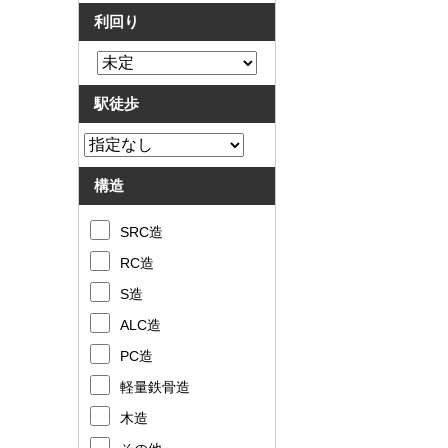
利回り
駅徒歩
構造
SRC造
RC造
S造
ALC造
PC造
軽量鉄骨造
木造