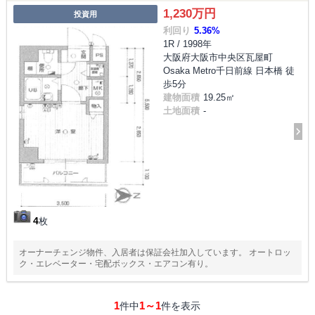
1,230万円
投資用
利回り
5.36%
1R / 1998年
大阪府大阪市中央区瓦屋町
Osaka Metro千日前線 日本橋 徒
歩5分
建物面積
19.25㎡
土地面積
-
4
枚
オーナーチェンジ物件、入居者は保証会社加入しています。 オートロッ
ク・エレベーター・宅配ボックス・エアコン有り。
1
1～1
件中
件を表示