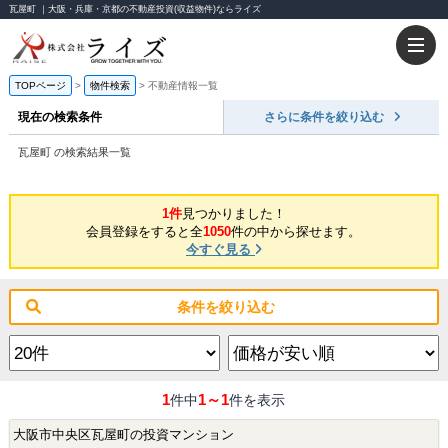
瓦屋町 ｜大阪・兵庫・京都の不動産投資(収益物件)ならライズ
TOPページ
物件検索
不動産情報一覧
現在の検索条件
さらに条件を絞り込む
瓦屋町 の検索結果一覧
1件
見つかりました！
会員登録をすると全
1050
件の中から探せます。
今すぐ見る
条件を絞り込む
1
1～1
件中
件を表示
大阪市中央区瓦屋町の投資マンション