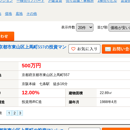
ンション
一棟売りアパート
戸建賃貸
売り店舗・事務所
1棟売りビル
賃貸
地
借地
底地
その他
表示件数
並び順
都市東山区上馬町557の投資マン
500万円
京都府京都市東山区上馬町557
地
京阪本線 七条駅 徒歩16分
12.00%
22.89㎡
り
建物面積
投資用/RC造
1988年4月
構造
築年月
枚