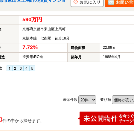
都市東山区上馬町の投資マンショ
590万円
京都府京都市東山区上馬町
地
京阪本線 七条駅 徒歩18分
7.72%
22.89㎡
り
建物面積
投資用/RC造
1988年4月
構造
築年月
枚
表示件数
並び順
0
件の中から探せます。