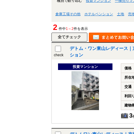
種別で絞り込む
投資マンション
一棟売りマ
倉庫工場その他
ホテルペンション
土地
売
2
件中
1～2
件を表示
デトム・ワン東山レディース｜京
ション
check
投資マンション
価格
所在
交通
利回
建物
3