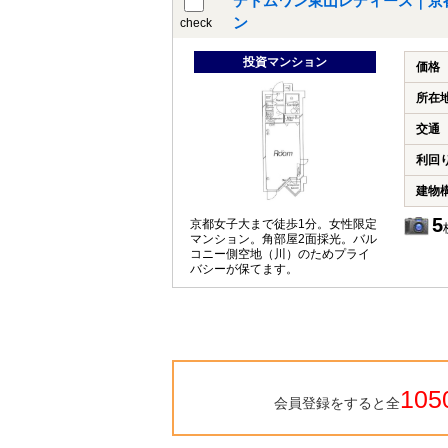
デトムワン東山レディース｜京
ン
check
投資マンション
価格
所在
交通
利回
建物
5
京都女子大まで徒歩1分。女性限定
マンション。角部屋2面採光。バル
コニー側空地（川）のためプライ
バシーが保てます。
105
会員登録をすると全