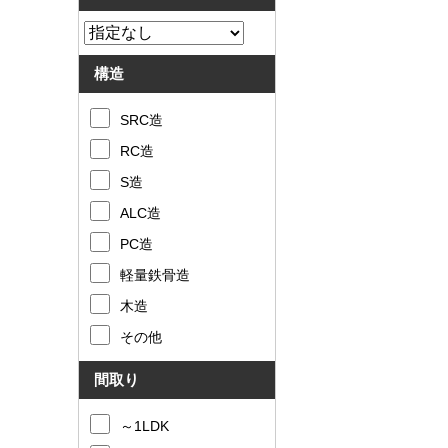
構造
SRC造
RC造
S造
ALC造
PC造
軽量鉄骨造
木造
その他
間取り
～1LDK