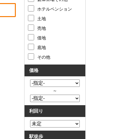
ホテルペンション
土地
売地
借地
底地
その他
価格
～
利回り
駅徒歩