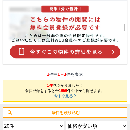
1
1～1
件中
件を表示
1件
見つかりました！
会員登録をすると全
1050
件の中から探せます。
今すぐ見る
条件を絞り込む