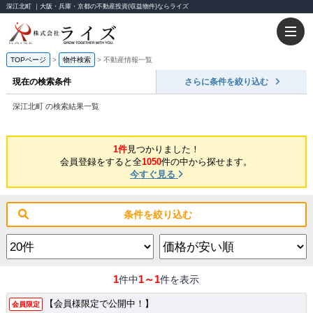
深江北町 ｜大阪・兵庫・京都の不動産投資(収益物件)ならライズ
TOPページ
物件検索
不動産情報一覧
現在の検索条件
さらに条件を絞り込む
深江北町 の検索結果一覧
1件
見つかりました！
会員登録をすると全
1050
件の中から探せます。
今すぐ見る
条件を絞り込む
1
1～1
件中
件を表示
【会員様限定で公開中！】
会員限定