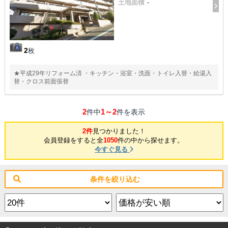
土地面積
-
2
枚
★平成29年リフォーム済 ・キッチン・浴室・洗面・トイレ入替・給湯入
替・クロス前面張替
2
1～2
件中
件を表示
2件
見つかりました！
会員登録をすると全
1050
件の中から探せます。
今すぐ見る
条件を絞り込む