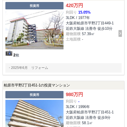
420万円
投資用
利回り
15.05%
3LDK / 1977年
大阪府柏原市平野2丁目449-1
近鉄大阪線 法善寺 徒歩10分
建物面積
57.39㎡
土地面積
-
2
枚
・2025年6月 リフォーム
柏原市平野2丁目451-1の投資マンション
980万円
投資用
利回り
-
3LDK / 1996年
大阪府柏原市平野2丁目451-1
近鉄大阪線 法善寺 徒歩9分
建物面積
58.1㎡