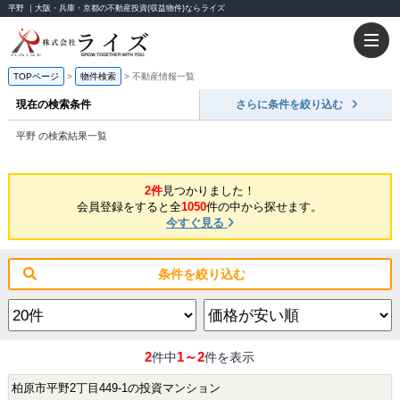
平野 ｜大阪・兵庫・京都の不動産投資(収益物件)ならライズ
TOPページ
物件検索
不動産情報一覧
現在の検索条件
さらに条件を絞り込む
平野 の検索結果一覧
2件
見つかりました！
会員登録をすると全
1050
件の中から探せます。
今すぐ見る
条件を絞り込む
2
1～2
件中
件を表示
柏原市平野2丁目449-1の投資マンション