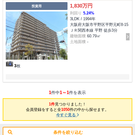
1,830万円
投資用
利回り
5.24%
3LDK / 1994年
大阪府大阪市平野区平野元町8-15
ＪＲ関西本線 平野 徒歩3分
建物面積
60.79㎡
土地面積
-
3
枚
1
1～1
件中
件を表示
1件
見つかりました！
会員登録をすると全
1050
件の中から探せます。
今すぐ見る
条件を絞り込む