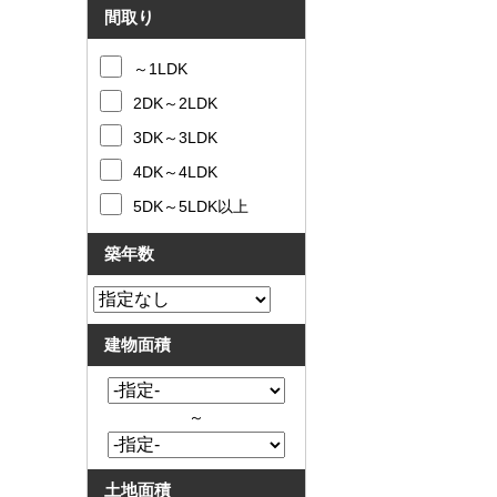
間取り
～1LDK
2DK～2LDK
3DK～3LDK
4DK～4LDK
5DK～5LDK以上
築年数
建物面積
～
土地面積