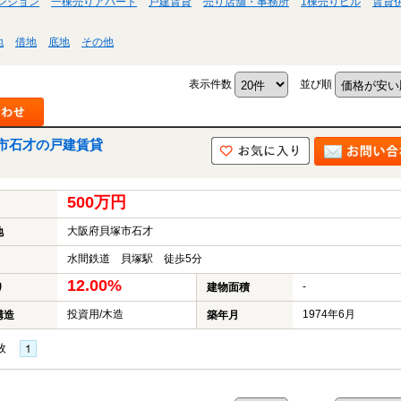
ンション
一棟売りアパート
戸建賃貸
売り店舗・事務所
1棟売りビル
賃貸
地
借地
底地
その他
表示件数
並び順
市石才の戸建賃貸
500万円
大阪府貝塚市石才
地
水間鉄道 貝塚駅 徒歩5分
12.00%
-
り
建物面積
投資用/木造
1974年6月
構造
築年月
枚