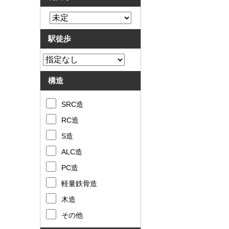
駅徒歩
構造
SRC造
RC造
S造
ALC造
PC造
軽量鉄骨造
木造
その他