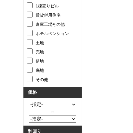
1棟売りビル
賃貸併用住宅
倉庫工場その他
ホテルペンション
土地
売地
借地
底地
その他
価格
～
利回り