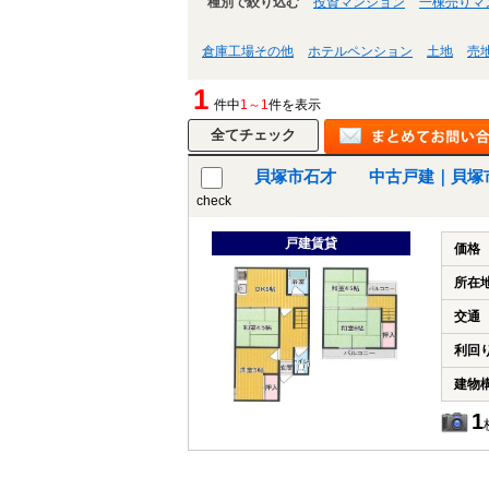
種別で絞り込む
投資マンション
一棟売りマ
倉庫工場その他
ホテルペンション
土地
売
1
件中
1～1
件を表示
貝塚市石才 中古戸建｜貝塚
check
戸建賃貸
価格
所在
交通
利回
建物
1