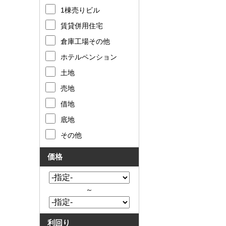
1棟売りビル
賃貸併用住宅
倉庫工場その他
ホテルペンション
土地
売地
借地
底地
その他
価格
～
利回り