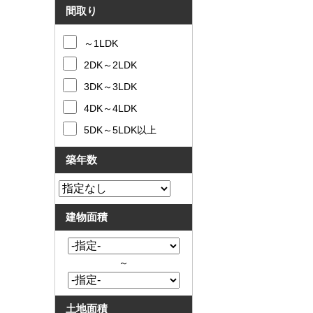
間取り
～1LDK
2DK～2LDK
3DK～3LDK
4DK～4LDK
5DK～5LDK以上
築年数
建物面積
～
土地面積