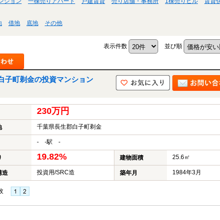
ンション
一棟売りアパート
戸建賃貸
売り店舗・事務所
1棟売りビル
賃貸
地
借地
底地
その他
表示件数
並び順
白子町剃金の投資マンション
230万円
千葉県長生郡白子町剃金
地
- -駅 -
19.82%
25.6㎡
り
建物面積
投資用/SRC造
1984年3月
構造
築年月
枚