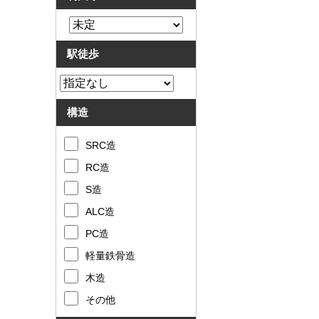
駅徒歩
構造
SRC造
RC造
S造
ALC造
PC造
軽量鉄骨造
木造
その他