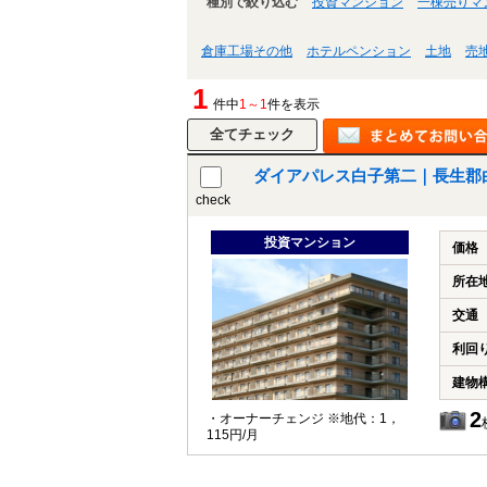
種別で絞り込む
投資マンション
一棟売りマ
倉庫工場その他
ホテルペンション
土地
売
1
件中
1～1
件を表示
ダイアパレス白子第二｜長生郡
check
投資マンション
価格
所在
交通
利回
建物
2
・オーナーチェンジ ※地代：1，
115円/月