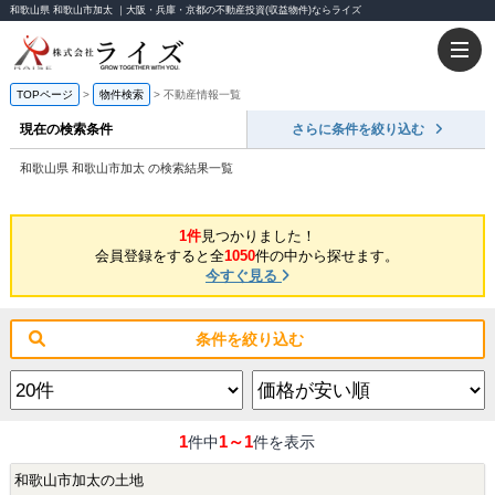
和歌山県 和歌山市加太 ｜大阪・兵庫・京都の不動産投資(収益物件)ならライズ
TOPページ
物件検索
不動産情報一覧
現在の検索条件
さらに条件を絞り込む
和歌山県 和歌山市加太 の検索結果一覧
1件
見つかりました！
会員登録をすると全
1050
件の中から探せます。
今すぐ見る
条件を絞り込む
1
1～1
件中
件を表示
和歌山市加太の土地