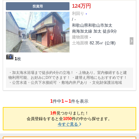
124万円
投資用
利回り
-
/ -
和歌山県和歌山市加太
南海加太線 加太 徒歩9分
建物面積
-
土地面積
82.35㎡ (公簿)
1
枚
・加太海水浴場まで徒歩約4分の立地！ ・上物あり。室内修繕すると建
物利用可能、お好みにDIYできます！ ・建替え用地にもおすすめです！
・公営水道・公共下水接続可 ・敷地内井戸あり ・文化財保護法地域
1
1～1
件中
件を表示
1件
見つかりました！
会員登録をすると全
1050
件の中から探せます。
今すぐ見る