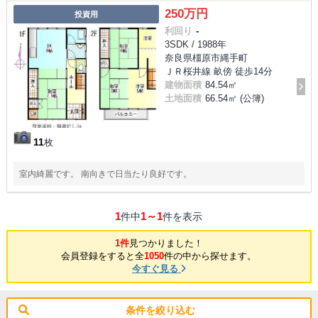
250万円
投資用
利回り
-
3SDK / 1988年
奈良県橿原市縄手町
ＪＲ桜井線 畝傍 徒歩14分
建物面積
84.54㎡
土地面積
66.54㎡ (公簿)
11
枚
室内綺麗です。 南向きで日当たり良好です。
1
1～1
件中
件を表示
1件
見つかりました！
会員登録をすると全
1050
件の中から探せます。
今すぐ見る
条件を絞り込む