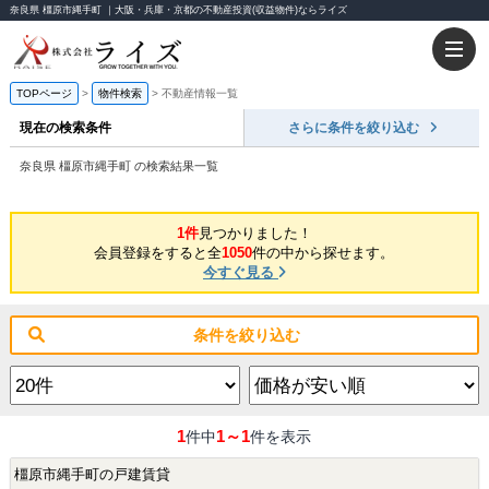
奈良県 橿原市縄手町 ｜大阪・兵庫・京都の不動産投資(収益物件)ならライズ
TOPページ
物件検索
不動産情報一覧
現在の検索条件
さらに条件を絞り込む
奈良県 橿原市縄手町 の検索結果一覧
1件
見つかりました！
会員登録をすると全
1050
件の中から探せます。
今すぐ見る
条件を絞り込む
1
1～1
件中
件を表示
橿原市縄手町の戸建賃貸