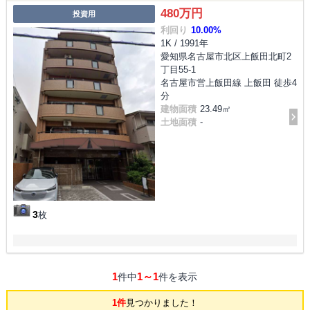
480万円
投資用
利回り
10.00%
1K / 1991年
愛知県名古屋市北区上飯田北町2
丁目55-1
名古屋市営上飯田線 上飯田 徒歩4
分
建物面積
23.49㎡
土地面積
-
3
枚
1
1～1
件中
件を表示
1件
見つかりました！