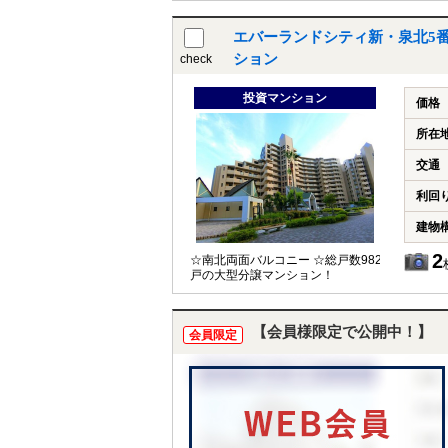
エバーランドシティ新・泉北5番
ション
check
投資マンション
価格
所在
交通
利回
建物
2
☆南北両面バルコニー ☆総戸数982
戸の大型分譲マンション！
【会員様限定で公開中！】
会員限定