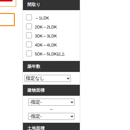
間取り
～1LDK
2DK～2LDK
3DK～3LDK
4DK～4LDK
5DK～5LDK以上
築年数
建物面積
～
土地面積