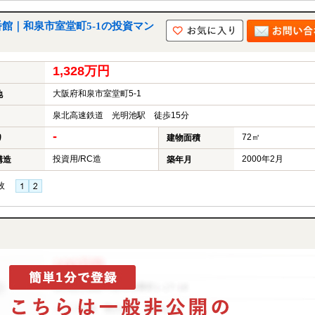
館｜和泉市室堂町5-1の投資マン
1,328万円
大阪府和泉市室堂町5-1
地
泉北高速鉄道 光明池駅 徒歩15分
-
72㎡
り
建物面積
投資用/RC造
2000年2月
構造
築年月
枚