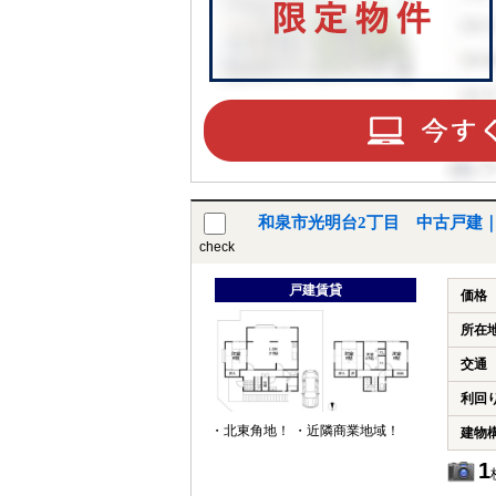
和泉市光明台2丁目 中古戸建
check
戸建賃貸
価格
所在
交通
利回
・北東角地！ ・近隣商業地域！
建物
1