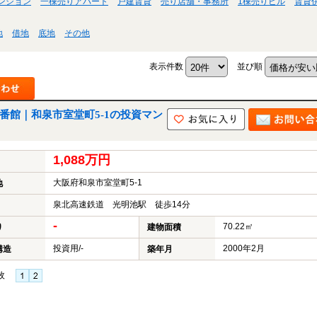
ンション
一棟売りアパート
戸建賃貸
売り店舗・事務所
1棟売りビル
賃貸
地
借地
底地
その他
表示件数
並び順
番館｜和泉市室堂町5-1の投資マン
1,088万円
大阪府和泉市室堂町5-1
地
泉北高速鉄道 光明池駅 徒歩14分
-
70.22㎡
り
建物面積
投資用/-
2000年2月
構造
築年月
枚