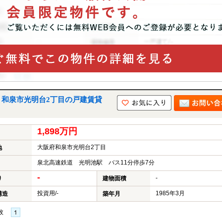
｜和泉市光明台2丁目の戸建賃貸
1,898万円
大阪府和泉市光明台2丁目
地
泉北高速鉄道 光明池駅 バス11分停歩7分
-
-
り
建物面積
投資用/-
1985年3月
構造
築年月
枚