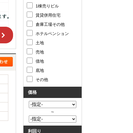
1棟売りビル
賃貸併用住宅
倉庫工場その他
ホテルペンション
土地
売地
借地
底地
その他
価格
～
利回り