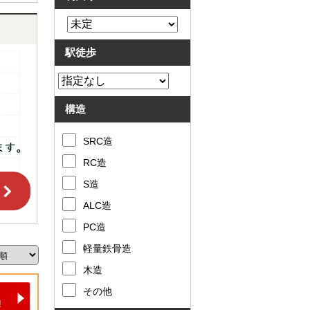
駅徒歩
構造
SRC造
RC造
S造
ALC造
PC造
軽量鉄骨造
木造
その他