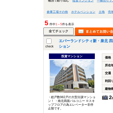
種別で絞り込む
投資マンション
一棟売りマ
倉庫工場その他
ホテルペンション
土地
売
5
件中
1～5
件を表示
エバーランドシティ新・泉北 四
ション
check
投資マンション
価格
所在
交通
利回
建物
2
・総戸数982戸の大型分譲マンショ
ン！ ・南北両面バルコニー ※スキ
ップフロアの為エレベーター非停
止階です。