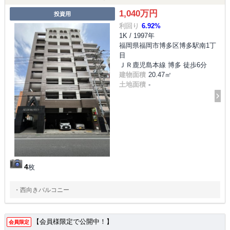
1,040万円
投資用
利回り
6.92%
1K / 1997年
福岡県福岡市博多区博多駅南1丁
目
ＪＲ鹿児島本線 博多 徒歩6分
建物面積
20.47㎡
土地面積
-
4
枚
・西向きバルコニー
【会員様限定で公開中！】
会員限定