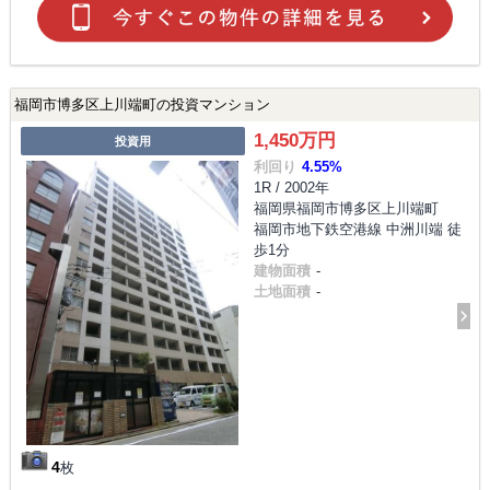
福岡市博多区上川端町の投資マンション
1,450万円
投資用
利回り
4.55%
1R / 2002年
福岡県福岡市博多区上川端町
福岡市地下鉄空港線 中洲川端 徒
歩1分
建物面積
-
土地面積
-
4
枚