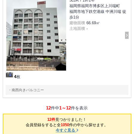
3LDK / 1972年
福岡県福岡市博多区上川端町
福岡市地下鉄空港線 中洲川端 徒
歩1分
建物面積
66.69㎡
土地面積
-
4
枚
・南西向きバルコニー
12
1～12
件中
件を表示
12件
見つかりました！
会員登録をすると全
1050
件の中から探せます。
今すぐ見る