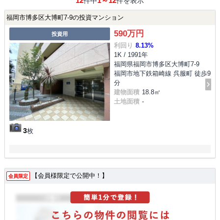
12
1～12
件中
件を表示
福岡市博多区大博町7-9の投資マンション
590万円
投資用
利回り
8.13%
1K / 1991年
福岡県福岡市博多区大博町7-9
福岡市地下鉄箱崎線 呉服町 徒歩9
分
建物面積
18.8㎡
土地面積
-
3
枚
【会員様限定で公開中！】
会員限定