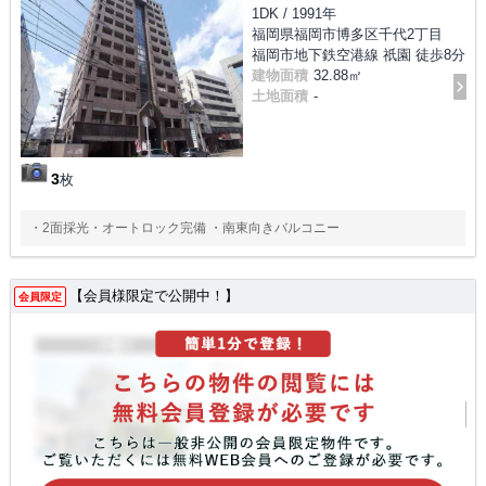
1DK / 1991年
福岡県福岡市博多区千代2丁目
福岡市地下鉄空港線 祇園 徒歩8分
建物面積
32.88㎡
土地面積
-
3
枚
・2面採光・オートロック完備 ・南東向きバルコニー
【会員様限定で公開中！】
会員限定