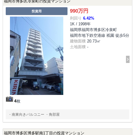
福岡市博多区冷泉町の投資マンション
990万円
投資用
利回り
6.42%
1K / 1998年
福岡県福岡市博多区冷泉町
福岡市地下鉄空港線 祇園 徒歩5分
建物面積
20.73㎡
土地面積
-
4
枚
・南東向きバルコニー ・角部屋
福岡市博多区博多駅南1丁目の投資マンション