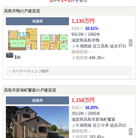
2
1～2
件中
件を表示
高島市鴨の戸建賃貸
1,130万円
投資用
利回り
10.61%
9SLDK / 1992年
滋賀県高島市鴨
ＪＲ湖西線 近江高島 徒歩37分
建物面積
-
1
枚
土地面積
446.28㎡
・オーナーチェンジ物件
高島市新旭町饗庭の戸建賃貸
1,158万円
投資用
利回り
10.25%
3SLDK / 2005年
滋賀県高島市新旭町饗庭
ＪＲ湖西線 近江今津 徒歩25分
建物面積
-
土地面積
183.49㎡