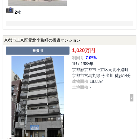
2
枚
京都市上京区元北小路町の投資マンション
1,020万円
投資用
利回り
7.05%
1R / 1988年
京都府京都市上京区元北小路町
京都市営烏丸線 今出川 徒歩14分
建物面積
18.83㎡
土地面積
-