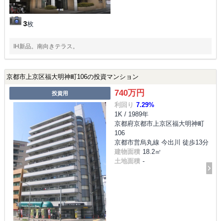
3
枚
IH新品。南向きテラス。
京都市上京区福大明神町106の投資マンション
740万円
投資用
利回り
7.29%
1K / 1989年
京都府京都市上京区福大明神町
106
京都市営烏丸線 今出川 徒歩13分
建物面積
18.2㎡
土地面積
-