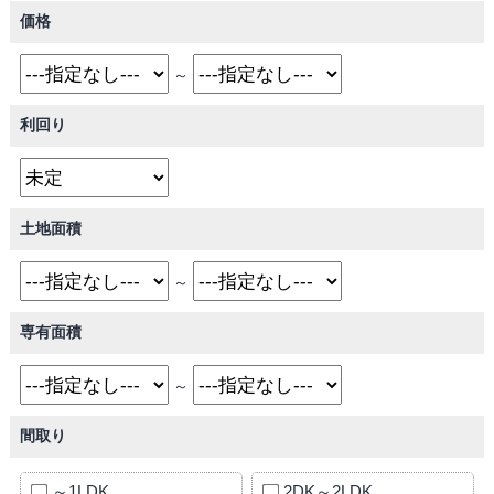
価格
～
利回り
土地面積
～
専有面積
～
間取り
～1LDK
2DK～2LDK