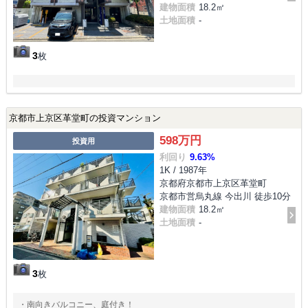
建物面積
18.2㎡
土地面積
-
3
枚
京都市上京区革堂町の投資マンション
598万円
投資用
利回り
9.63%
1K / 1987年
京都府京都市上京区革堂町
京都市営烏丸線 今出川 徒歩10分
建物面積
18.2㎡
土地面積
-
3
枚
・南向きバルコニー、庭付き！