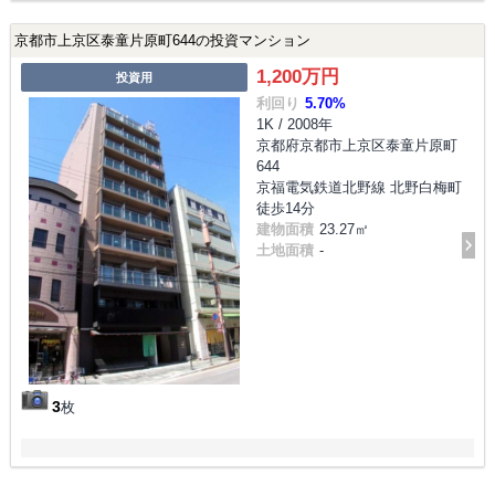
京都市上京区泰童片原町644の投資マンション
1,200万円
投資用
利回り
5.70%
1K / 2008年
京都府京都市上京区泰童片原町
644
京福電気鉄道北野線 北野白梅町
徒歩14分
建物面積
23.27㎡
土地面積
-
3
枚