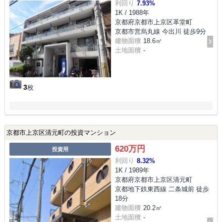
利回り
7.93%
1K / 1988年
京都府京都市上京区革堂町
京都市営烏丸線 今出川 徒歩9分
建物面積
18.6㎡
土地面積
-
3
枚
京都市上京区清元町の投資マンション
620万円
投資用
利回り
8.32%
1K / 1989年
京都府京都市上京区清元町
京都地下鉄東西線 二条城前 徒歩
18分
建物面積
20.2㎡
土地面積
-