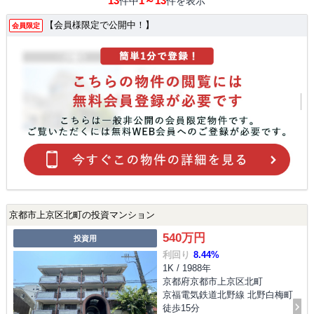
13
1～13
件中
件を表示
【会員様限定で公開中！】
会員限定
京都市上京区北町の投資マンション
540万円
投資用
利回り
8.44%
1K / 1988年
京都府京都市上京区北町
京福電気鉄道北野線 北野白梅町
徒歩15分