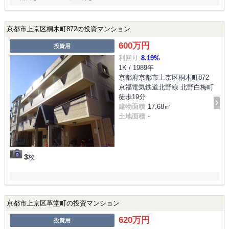
京都市上京区桐木町872の投資マンション
600万円
投資用
利回り
8.19%
1K / 1989年
京都府京都市上京区桐木町872
京福電気鉄道北野線 北野白梅町
徒歩19分
建物面積
17.68㎡
土地面積
-
3
枚
京都市上京区革堂町の投資マンション
620万円
投資用