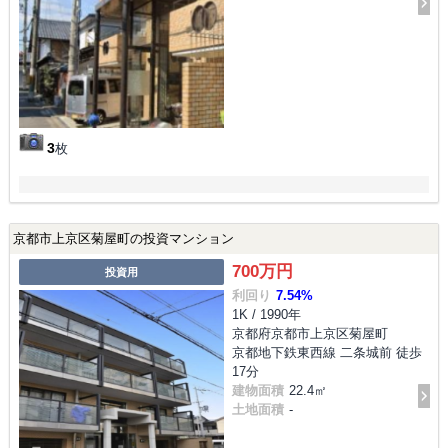
3
枚
京都市上京区菊屋町の投資マンション
700万円
投資用
利回り
7.54%
1K / 1990年
京都府京都市上京区菊屋町
京都地下鉄東西線 二条城前 徒歩
17分
建物面積
22.4㎡
土地面積
-