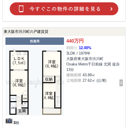
東大阪市渋川町の戸建賃貸
440万円
投資用
利回り
12.00%
3LDK / 1978年
大阪府東大阪市渋川町
Osaka Metro千日前線 北巽 徒歩
13分
建物面積
43.89㎡
土地面積
27.62㎡ (公簿)
3
枚