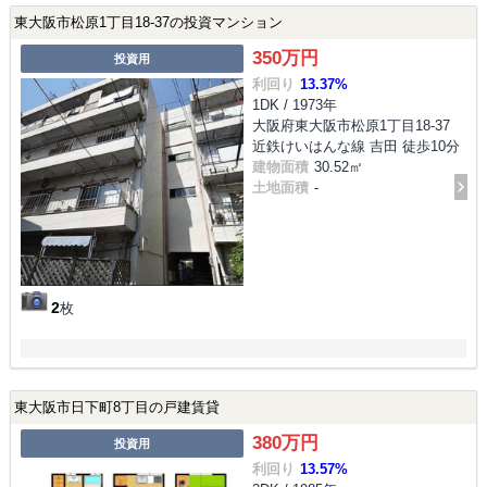
東大阪市松原1丁目18-37の投資マンション
350万円
投資用
利回り
13.37%
1DK / 1973年
大阪府東大阪市松原1丁目18-37
近鉄けいはんな線 吉田 徒歩10分
建物面積
30.52㎡
土地面積
-
2
枚
東大阪市日下町8丁目の戸建賃貸
380万円
投資用
利回り
13.57%