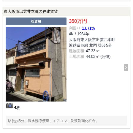
東大阪市出雲井本町の戸建賃貸
350万円
投資用
利回り
13.71%
4K / 1964年
大阪府東大阪市出雲井本町
近鉄奈良線 枚岡 徒歩5分
建物面積
47.33㎡
土地面積
44.03㎡ (公簿)
4
枚
駅徒歩5分。温水洗浄便座、エアコン、洗髪洗面化粧台。