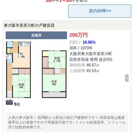
26
1～20
件中
件を表示
次の20件>>
東大阪市喜里川町の戸建賃貸
299万円
投資用
利回り
18.06%
3DK / 1970年
大阪府東大阪市喜里川町
近鉄奈良線 枚岡 徒歩8分
建物面積
46.67㎡
土地面積
43.53㎡
5
枚
人気の東大阪市！ 枚岡駅から駅近の独立戸建物件です☆ 前面道路は建築
基準法上の道路ですので再建築可能です♪ トイレや給湯器等、リフォーム
済で比較的綺麗です。