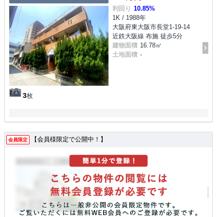
利回り
10.85%
1K / 1988年
大阪府東大阪市長堂1-19-14
近鉄大阪線 布施 徒歩5分
建物面積
16.78㎡
土地面積
-
3
枚
【会員様限定で公開中！】
会員限定