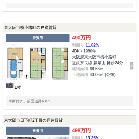
東大阪市横小路町の戸建賃貸
490万円
投資用
利回り
11.02%
4DK / 1980年
大阪府東大阪市横小路町
近鉄奈良線 瓢箪山 徒歩24分
建物面積
68.58㎡
土地面積
43.06㎡ (公簿)
1
枚
車庫付き。前面道路6.0ｍ
東大阪市日下町2丁目の戸建賃貸
498万円
投資用
利回り
13.25%