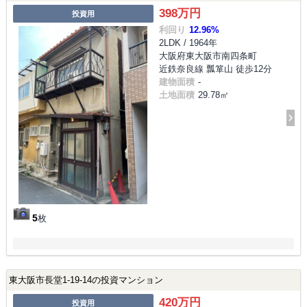
398万円
投資用
利回り
12.96%
2LDK / 1964年
大阪府東大阪市南四条町
近鉄奈良線 瓢箪山 徒歩12分
建物面積
-
土地面積
29.78㎡
5
枚
東大阪市長堂1-19-14の投資マンション
420万円
投資用