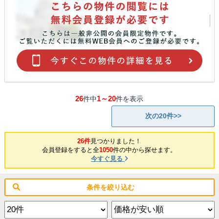
26
1～20
件中
件を表示
次の20件>>
26件
見つかりました！
会員登録をすると全
1050
件の中から探せます。
今すぐ見る
条件を絞り込む