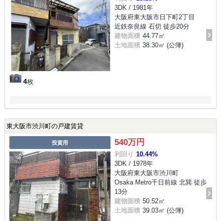
3DK / 1981年
大阪府東大阪市日下町2丁目
近鉄奈良線 石切 徒歩20分
建物面積
44.77㎡
土地面積
38.30㎡ (公簿)
4
枚
東大阪市渋川町の戸建賃貸
540万円
投資用
利回り
10.44%
3DK / 1978年
大阪府東大阪市渋川町
Osaka Metro千日前線 北巽 徒歩
13分
建物面積
50.52㎡
土地面積
39.03㎡ (公簿)