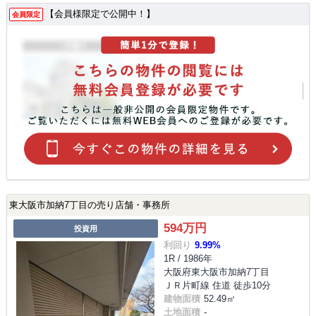
【会員様限定で公開中！】
会員限定
東大阪市加納7丁目の売り店舗・事務所
594万円
投資用
利回り
9.99%
1R / 1986年
大阪府東大阪市加納7丁目
ＪＲ片町線 住道 徒歩10分
建物面積
52.49㎡
土地面積
-