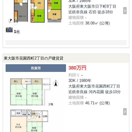
3DK / 1985年
大阪府東大阪市日下町8丁目
近鉄奈良線 石切 徒歩18分
建物面積
-
土地面積
38.08㎡ (公簿)
1
枚
東大阪市花園西町2丁目の戸建賃貸
380万円
投資用
利回り
-
3DK / 1980年
大阪府東大阪市花園西町2丁目
近鉄奈良線 河内花園 徒歩10分
建物面積
-
土地面積
46.71㎡ (公簿)