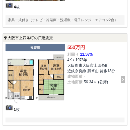
4
枚
家具一式付き（テレビ・冷蔵庫・洗濯機・電子レンジ・エアコン2台）
東大阪市上四条町の戸建賃貸
550万円
投資用
利回り
11.56%
4K / 1973年
大阪府東大阪市上四条町
近鉄奈良線 瓢箪山 徒歩18分
建物面積
-
土地面積
56.34㎡ (公簿)
1
枚