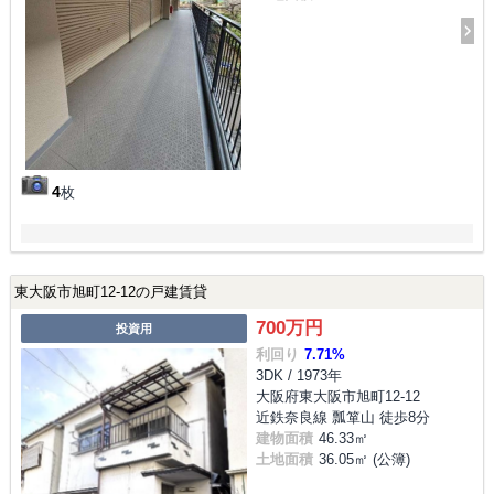
4
枚
東大阪市旭町12-12の戸建賃貸
700万円
投資用
利回り
7.71%
3DK / 1973年
大阪府東大阪市旭町12-12
近鉄奈良線 瓢箪山 徒歩8分
建物面積
46.33㎡
土地面積
36.05㎡ (公簿)