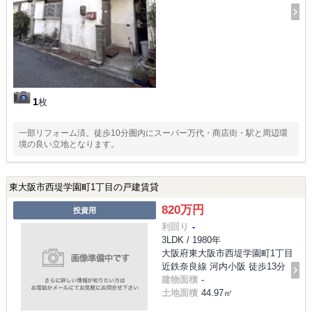
1
枚
一部リフォーム済。徒歩10分圏内にスーパー万代・商店街・駅と周辺環
境の良い立地となります。
東大阪市西堤学園町1丁目の戸建賃貸
820万円
投資用
利回り
-
3LDK / 1980年
大阪府東大阪市西堤学園町1丁目
近鉄奈良線 河内小阪 徒歩13分
建物面積
-
土地面積
44.97㎡