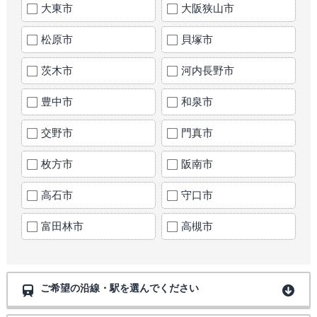
大東市
大阪狭山市
松原市
貝塚市
茨木市
河内長野市
豊中市
和泉市
交野市
門真市
枚方市
阪南市
高石市
守口市
富田林市
高槻市
ご希望の沿線・駅を選んでください