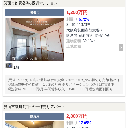
箕面市如意谷3の投資マンション
1,250万円
投資用
利回り
6.72%
3LDK / 1979年
大阪府箕面市如意谷3
阪急箕面線 箕面 徒歩17分
建物面積
62.13㎡
土地面積
-
1
枚
(元値1600万) ※売却理由/会社の資金ショートのための損切り売却 椿ハイ
ツ箕面809号室 指値 1，250万円 ※リノベーション済み 現在賃貸中！
現況賃料 70，000円/月 年間賃料収入 840，000円 現況表面利回り
6.72％ 現況実質利回り 5.09％ 人気の高い箕面市！ ・告知事項有り ※住
職が除霊後、リノベーション済み 賃貸中のため、賃貸の告知事項が消え
ます。 弊社店子付け実績多数ありエリア！ ※出口は数年保有してインカ
箕面市瀬川4丁目の一棟売りアパート
ムを得た後同額の1，250万円での売却か、追加修繕を行い実需での売却
を見ております。 ※バルコニー面積不明
2,800万円
投資用
利回り
17.05%