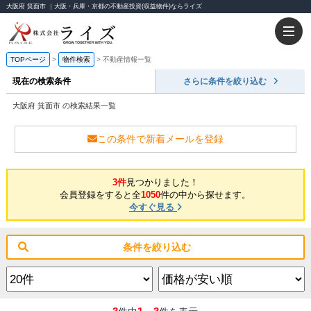
大阪府 箕面市 ｜大阪・兵庫・京都の不動産投資(収益物件)ならライズ
TOPページ
物件検索
不動産情報一覧
現在の検索条件
さらに条件を絞り込む
大阪府 箕面市 の検索結果一覧
この条件で新着メールを登録
3件
見つかりました！
会員登録をすると全
1050
件の中から探せます。
今すぐ見る
条件を絞り込む