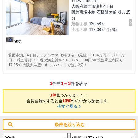
7LDK / 1964年
大阪府箕面市瀬川4丁目
阪急宝塚本線 石橋阪大前 徒歩15
分
建物面積
130.58㎡
土地面積
118.08㎡ (公簿)
9
枚
箕面市瀬川4丁目シェアハウス 価格改定！(元値：3184万円) 2，800万
円！ 満室賃貸中！ 現況満室賃料：4，776，000円/年 現況満室利回り：
17.05％ 大阪大学豊中キャンパスまで徒歩2分！
3
1～3
件中
件を表示
3件
見つかりました！
会員登録をすると全
1050
件の中から探せます。
今すぐ見る
条件を絞り込む