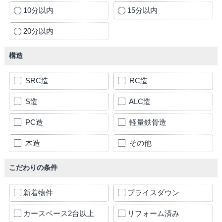
10分以内
15分以内
20分以内
構造
SRC造
RC造
S造
ALC造
PC造
軽量鉄骨造
木造
その他
こだわりの条件
新着物件
プライスダウン
カースペース2台以上
リフォーム済み