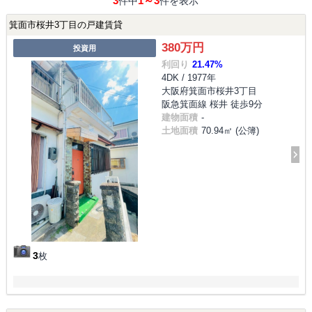
3
1～3
件中
件を表示
箕面市桜井3丁目の戸建賃貸
380万円
投資用
利回り
21.47%
4DK / 1977年
大阪府箕面市桜井3丁目
阪急箕面線 桜井 徒歩9分
建物面積
-
土地面積
70.94㎡ (公簿)
3
枚