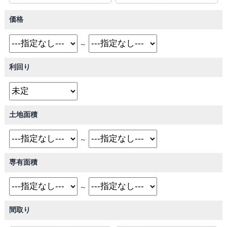
価格
～
利回り
土地面積
～
専有面積
～
間取り