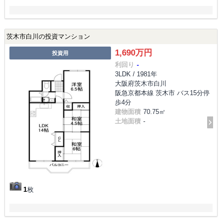
茨木市白川の投資マンション
1,690万円
投資用
利回り
-
3LDK / 1981年
大阪府茨木市白川
阪急京都本線 茨木市 バス15分停
歩4分
建物面積
70.75㎡
土地面積
-
1
枚