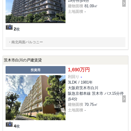
19分停歩4分
建物面積
81.09㎡
土地面積
-
2
枚
・南北両面バルコニー
茨木市白川の戸建賃貸
1,690万円
投資用
利回り
-
3LDK / 1981年
大阪府茨木市白川
阪急京都本線 茨木市 バス15分停
歩4分
建物面積
70.75㎡
土地面積
-
4
枚