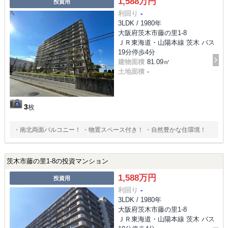
1,588万円
投資用
利回り
-
3LDK / 1980年
大阪府茨木市藤の里1-8
ＪＲ東海道・山陽本線 茨木 バス
19分停歩4分
建物面積
81.09㎡
土地面積
-
3
枚
・南北両面バルコニー！ ・物置スペース付き！ ・自然豊かな住環境！
茨木市藤の里1-8の投資マンション
1,588万円
投資用
利回り
-
3LDK / 1980年
大阪府茨木市藤の里1-8
ＪＲ東海道・山陽本線 茨木 バス