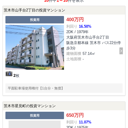
10
1～10
件中
件を表示
茨木市山手台2丁目の投資マンション
400万円
投資用
利回り
16.50%
2DK / 1979年
大阪府茨木市山手台2丁目
阪急京都本線 茨木市 バス22分停
歩3分
建物面積
57.14㎡
土地面積
-
2
枚
平面駐車場使用権付【1台分・無償】
茨木市星見町の投資マンション
650万円
投資用
利回り
11.07%
2DK / 1975年