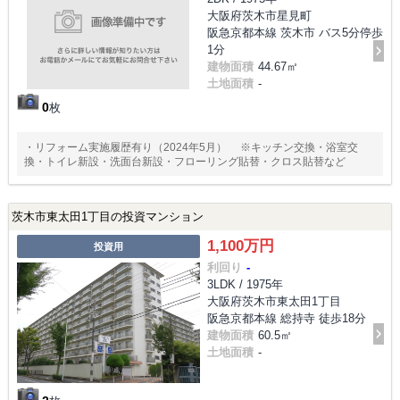
大阪府茨木市星見町
阪急京都本線 茨木市 バス5分停歩
1分
建物面積
44.67㎡
土地面積
-
0
枚
・リフォーム実施履歴有り（2024年5月） ※キッチン交換・浴室交
換・トイレ新設・洗面台新設・フローリング貼替・クロス貼替など
茨木市東太田1丁目の投資マンション
1,100万円
投資用
利回り
-
3LDK / 1975年
大阪府茨木市東太田1丁目
阪急京都本線 総持寺 徒歩18分
建物面積
60.5㎡
土地面積
-