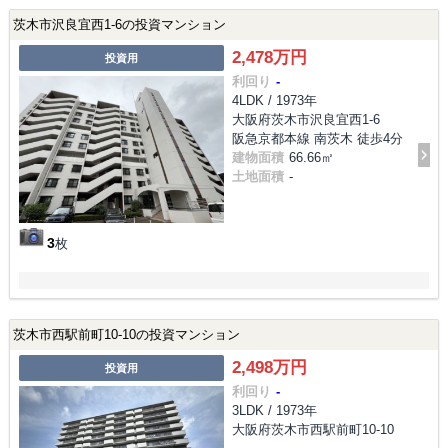
茨木市沢良宜西1-6の投資マンション
2,478万円
投資用
利回り
-
4LDK / 1973年
大阪府茨木市沢良宜西1-6
阪急京都本線 南茨木 徒歩4分
建物面積
66.66㎡
土地面積
-
3
枚
茨木市西駅前町10-10の投資マンション
2,498万円
投資用
利回り
-
3LDK / 1973年
大阪府茨木市西駅前町10-10