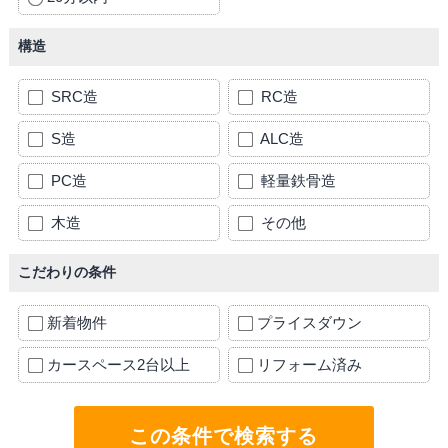
構造
SRC造
RC造
S造
ALC造
PC造
軽量鉄骨造
木造
その他
こだわりの条件
新着物件
プライスダウン
カースペース2台以上
リフォーム済み