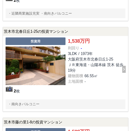
2
枚
・近隣商業施設充実 ・南向きバルコニー
茨木市北春日丘1-25の投資マンション
1,538万円
投資用
利回り
-
3LDK / 1973年
大阪府茨木市北春日丘1-25
ＪＲ東海道・山陽本線 茨木 徒歩
19分
建物面積
66.55㎡
土地面積
-
2
枚
・南向きバルコニー
茨木市藤の里1-8の投資マンション