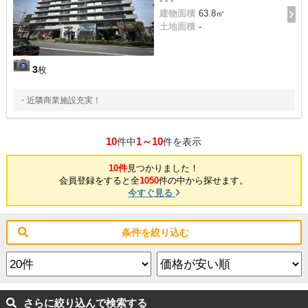
- - -
建物面積
63.8㎡
土地面積
-
3
枚
・近隣商業施設充実！
10
1～10
件中
件を表示
10件
見つかりました！
会員登録をすると全
1050
件の中から探せます。
今すぐ見る
条件を絞り込む
さらに絞り込んで検索する