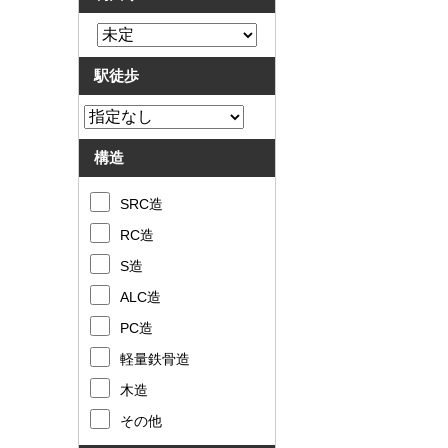
駅徒歩
構造
SRC造
RC造
S造
ALC造
PC造
軽量鉄骨造
木造
その他