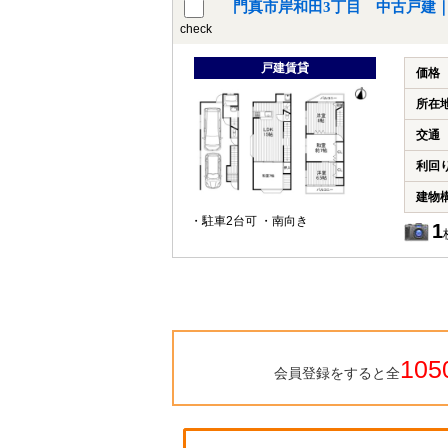
門真市岸和田3丁目 中古戸建
check
戸建賃貸
価格
所在
交通
利回
建物
・駐車2台可 ・南向き
1
105
会員登録をすると全