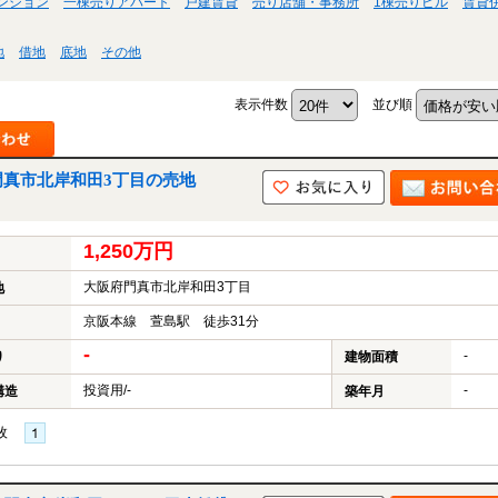
ンション
一棟売りアパート
戸建賃貸
売り店舗・事務所
1棟売りビル
賃貸
地
借地
底地
その他
表示件数
並び順
門真市北岸和田3丁目の売地
1,250万円
大阪府門真市北岸和田3丁目
地
京阪本線 萱島駅 徒歩31分
-
-
り
建物面積
投資用/-
-
構造
築年月
枚