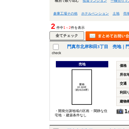
種別で絞り込む
投資マンション
一棟売りマ
倉庫工場その他
ホテルペンション
土地
売
2
件中
1～2
件を表示
門真市北岸和田3丁目 売地｜
check
売地
価格
所在
交通
利回
建物
1
・開発分譲地域の区画 ・閑静な住
宅地 ・建築条件なし