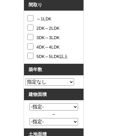
間取り
～1LDK
2DK～2LDK
3DK～3LDK
4DK～4LDK
5DK～5LDK以上
築年数
建物面積
～
土地面積