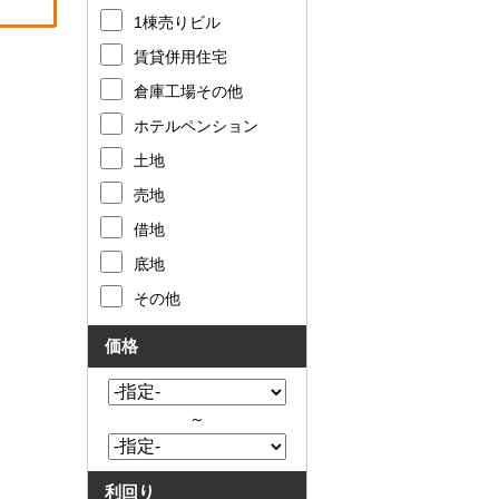
1棟売りビル
賃貸併用住宅
倉庫工場その他
ホテルペンション
土地
売地
借地
底地
その他
価格
～
利回り