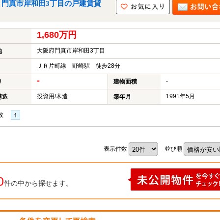
｜門真市岸和田3丁目の戸建賃貸
1,680万円
大阪府門真市岸和田3丁目
地
ＪＲ片町線 野崎駅 徒歩28分
-
-
り
建物面積
投資用/木造
1991年5月
構造
築年月
枚
表示件数
並び順
0
件の中から探せます。