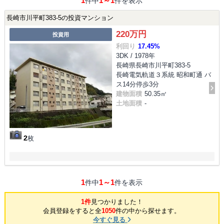
1
1～1
件中
件を表示
長崎市川平町383-5の投資マンション
220万円
投資用
利回り
17.45%
3DK / 1978年
長崎県長崎市川平町383-5
長崎電気軌道３系統 昭和町通 バ
ス14分停歩3分
建物面積
50.35㎡
土地面積
-
2
枚
1
1～1
件中
件を表示
1件
見つかりました！
会員登録をすると全
1050
件の中から探せます。
今すぐ見る