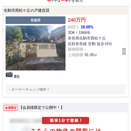
4
1～4
件中
件を表示
生駒市西松ケ丘の戸建賃貸
240万円
投資用
利回り
18.00%
3DK / 1966年
奈良県生駒市西松ケ丘
近鉄奈良線 生駒 徒歩16分
建物面積
-
土地面積
91.00㎡
3
枚
・オーナーチェンジ物件！
【会員様限定で公開中！】
会員限定