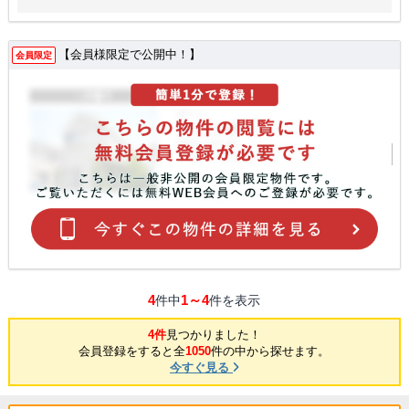
【会員様限定で公開中！】
会員限定
4
1～4
件中
件を表示
4件
見つかりました！
会員登録をすると全
1050
件の中から探せます。
今すぐ見る