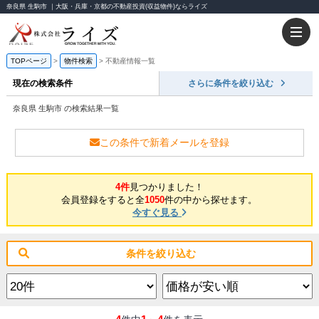
奈良県 生駒市 ｜大阪・兵庫・京都の不動産投資(収益物件)ならライズ
TOPページ
物件検索
不動産情報一覧
現在の検索条件
さらに条件を絞り込む
奈良県 生駒市 の検索結果一覧
この条件で新着メールを登録
4件
見つかりました！
会員登録をすると全
1050
件の中から探せます。
今すぐ見る
条件を絞り込む