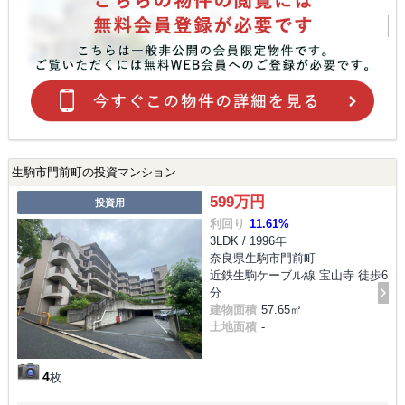
生駒市門前町の投資マンション
599万円
投資用
利回り
11.61%
3LDK / 1996年
奈良県生駒市門前町
近鉄生駒ケーブル線 宝山寺 徒歩6
分
建物面積
57.65㎡
土地面積
-
4
枚