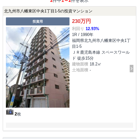
2
1～2
件中
件を表示
北九州市八幡東区中央1丁目1-5の投資マンション
230万円
投資用
利回り
12.93%
1R / 1990年
福岡県北九州市八幡東区中央1丁
目1-5
ＪＲ鹿児島本線 スペースワール
ド 徒歩15分
建物面積
18.2㎡
土地面積
-
2
枚