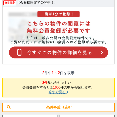
【会員様限定で公開中！】
会員限定
2
1～2
件中
件を表示
2件
見つかりました！
会員登録をすると全
1050
件の中から探せます。
今すぐ見る
条件を絞り込む