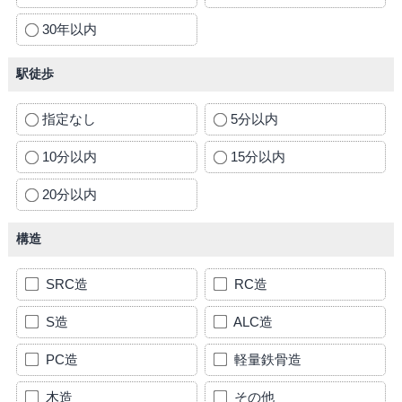
30年以内
駅徒歩
指定なし
5分以内
10分以内
15分以内
20分以内
構造
SRC造
RC造
S造
ALC造
PC造
軽量鉄骨造
木造
その他