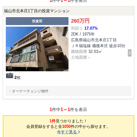
1
1～1
件中
件を表示
福山市北本庄1丁目の投資マンション
260万円
投資用
利回り
17.07%
2DK / 1975年
広島県福山市北本庄1丁目
ＪＲ福塩線 備後本庄 徒歩10分
建物面積
32.03㎡
土地面積
-
2
枚
・オーナーチェンジ物件
1
1～1
件中
件を表示
1件
見つかりました！
会員登録をすると全
1050
件の中から探せます。
今すぐ見る