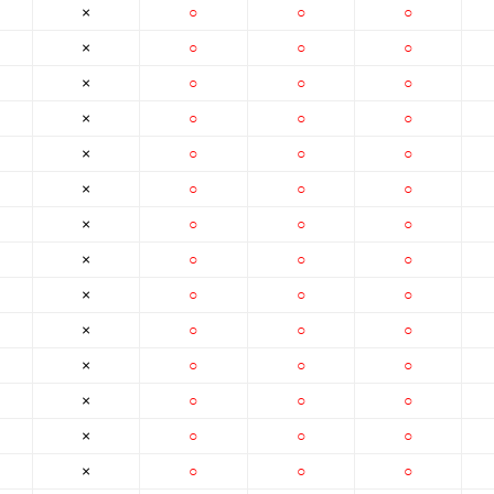
×
○
○
○
×
○
○
○
×
○
○
○
×
○
○
○
×
○
○
○
×
○
○
○
×
○
○
○
×
○
○
○
×
○
○
○
×
○
○
○
×
○
○
○
×
○
○
○
×
○
○
○
×
○
○
○