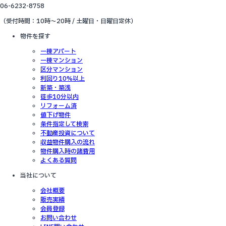
06-6232-8758
（受付時間：10時～20時 / 土曜日・日曜日定休）
物件を探す
一棟アパート
一棟マンション
区分マンション
利回り10%以上
新築・築浅
徒歩10分以内
リフォーム済
値下げ物件
条件指定して検索
不動産投資について
収益物件購入の流れ
物件購入時の諸費用
よくある質問
当社について
会社概要
販売実績
会員登録
お問い合わせ