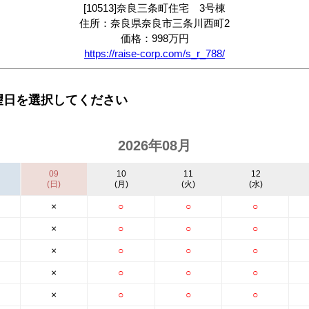
[10513]奈良三条町住宅 3号棟
住所：奈良県奈良市三条川西町2
価格：998万円
https://raise-corp.com/s_r_788/
望日を選択してください
2026年08月
09
10
11
12
(日)
(月)
(火)
(水)
×
○
○
○
×
○
○
○
×
○
○
○
×
○
○
○
×
○
○
○