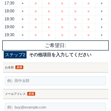
17:30
×
○
○
○
○
○
×
18:00
×
○
○
○
○
○
×
18:30
×
○
○
○
○
○
×
19:00
×
○
○
○
○
○
×
19:30
×
○
○
○
○
○
×
ご希望日:
ステップ2
その他項目を入力してください
お名前
必須
メールアドレス
必須