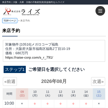
来店予約｜大阪・兵庫・京都の不動産投資(収益物件)ならライズ
TOPページ
来店予約
来店予約
対象物件:
[10516]メガロコープ福島
住所：大阪府大阪市福島区福島2丁目10-19
価格：680万円
https://raise-corp.com/s_r_791/
ステップ1
ご希望日を選択してください
2026年08月
«前週
次週»
09
10
11
12
13
14
15
時間
(日)
(月)
(火)
(水)
(木)
(金)
(土)
10:00
×
○
○
○
○
○
×