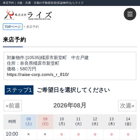
来店予約｜大阪・兵庫・京都の不動産投資(収益物件)ならライズ
TOPページ
来店予約
来店予約
対象物件:
[10535]橿原市新堂町 中古戸建
住所：奈良県橿原市新堂町
価格：580万円
https://raise-corp.com/s_r_810/
ステップ1
ご希望日を選択してください
2026年08月
«前週
次週»
08
09
10
11
12
13
14
時間
(土)
(日)
(月)
(火)
(水)
(木)
(金)
10:00
×
×
○
○
○
○
○