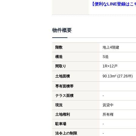
【便利なLINE登録はこ
物件概要
階数
地上4階建
構造
S造
間取り
1R×12戸
土地面積
90.13m² (27.26坪)
専有面積帯
テラス面積
-
現況
賃貸中
土地権利
所有権
駐車場
-
法令上の制限
-