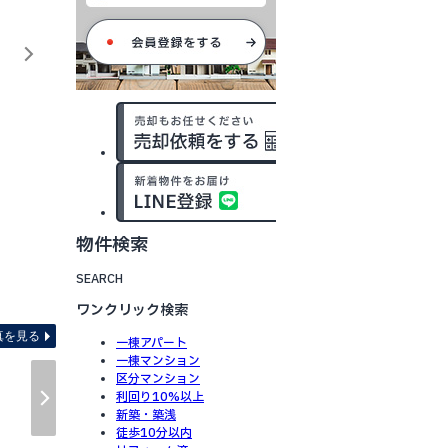
物件検索
SEARCH
その他
ワンクリック検索
真を見る
一棟アパート
一棟マンション
区分マンション
利回り10%以上
新築・築浅
徒歩10分以内