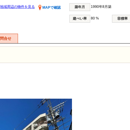
地域周辺の物件を見る
1990年8月築
築年月
MAPで確認
80 %
建ぺい率
容積率
問合せ