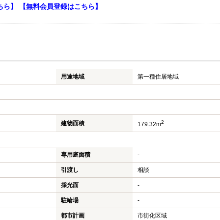
ちら】
【無料会員登録はこちら】
用途地域
第一種住居地域
2
建物面積
179.32m
専用庭面積
-
引渡し
相談
採光面
-
駐輪場
-
都市計画
市街化区域