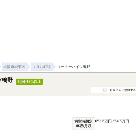
大阪市城東区
ＪＲ片町線
ユーミーハイツ鴫野
ツ鴫野
利回り8%以上
653.6万円 / 54.5万円
満室時想定
年収/月収