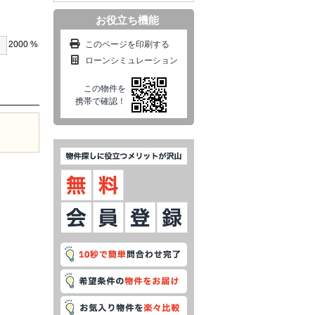
お役立ち機能
このページを印刷する
2000 %
ローンシミュレーション
この物件を
携帯で確認！