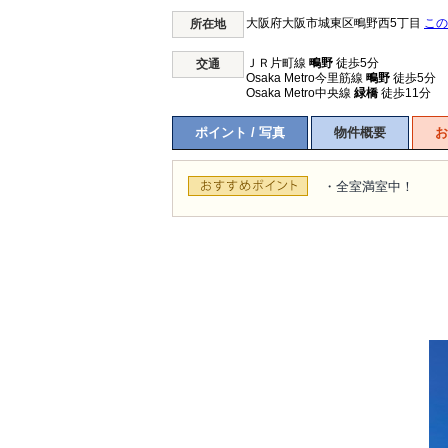
大阪府大阪市城東区鴫野西5丁目
この
所在地
ＪＲ片町線
鴫野
徒歩5分
交通
Osaka Metro今里筋線
鴫野
徒歩5分
Osaka Metro中央線
緑橋
徒歩11分
ポイント / 写真
物件概要
お
・全室満室中！