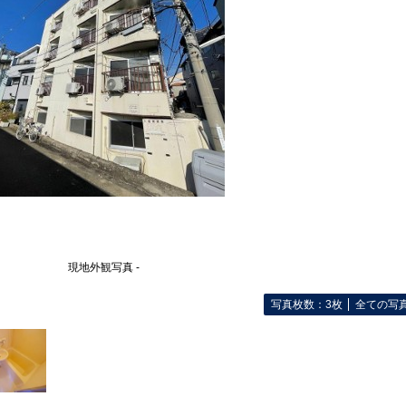
現地外観写真 -
写真枚数：3枚
全ての写