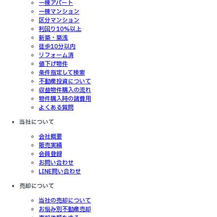
一棟アパート
一棟マンション
区分マンション
利回り10%以上
新築・築浅
徒歩10分以内
リフォーム済
値下げ物件
条件指定して検索
不動産投資について
収益物件購入の流れ
物件購入時の諸費用
よくある質問
当社について
会社概要
販売実績
会員登録
お問い合わせ
LINE問い合わせ
売却について
当社の売却について
お悩み別不動産売却