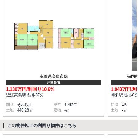
滋賀県高島市鴨
福岡
戸建賃貸
1,130万円/利回り10.6%
1,040万円/
近江高島駅 徒歩37分
博多駅 徒歩6
1K
間取
それ以上
築年
1992年
間取
土地
446.28㎡
建物
-㎡
土地
-㎡
この物件以上の利回り物件はこちら