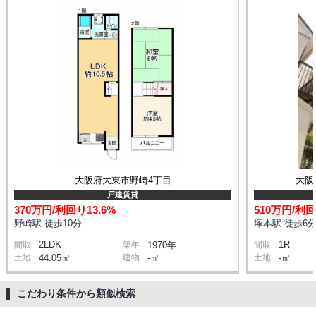
大阪府大東市野崎4丁目
大阪
戸建賃貸
370万円/利回り13.6%
510万円/利回
野崎駅 徒歩10分
塚本駅 徒歩6
2LDK
1R
間取
築年
1970年
間取
土地
44.05㎡
建物
-㎡
土地
-㎡
こだわり条件から類似検索