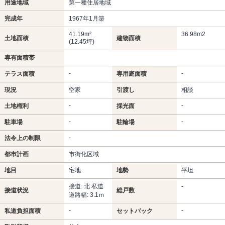
用途地域
第一種住居地域
完成年
1967年1月築
41.19m²
36.98m
2
土地面積
建物面積
(12.45坪)
専有面積帯
-
-
テラス面積
専用庭面積
現況
空家
引渡し
相談
-
-
土地権利
採光面
-
-
駐車場
駐輪場
-
法令上の制限
都市計画
市街化区域
地目
宅地
地勢
平坦
接道: 北 私道
-
接道状況
総戸数
道路幅: 3.1ｍ
-
-
私道負担面積
セットバック