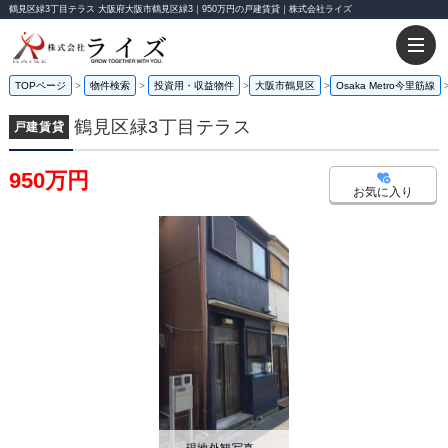
鶴見区緑3丁目テラス 大阪府大阪市鶴見区緑3｜950万円の戸建賃貸｜株式会社ライズ
TOPページ
物件検索
投資用・収益物件
大阪市鶴見区
Osaka Metro今里筋線
鶴見区緑3丁目テラス
戸建賃貸
950万円
お気に入り