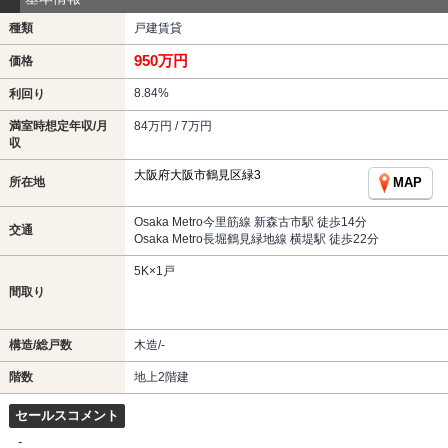
種類
戸建賃貸
950万円
価格
8.84%
利回り
満室時想定年収/月
84万円 / 7万円
収
大阪府大阪市鶴見区緑3
所在地
MAP
Osaka Metro今里筋線 新森古市駅 徒歩14分
交通
Osaka Metro長堀鶴見緑地線 横堤駅 徒歩22分
5K×1戸
間取り
構造/総戸数
木造/-
階数
地上2階建
セールスコメント
-