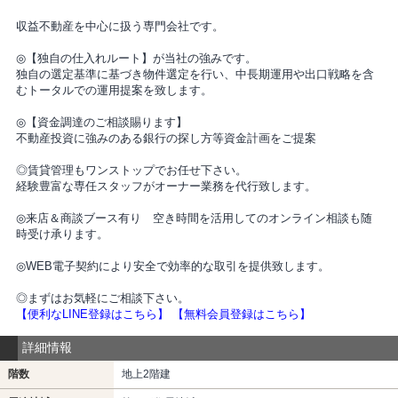
収益不動産を中心に扱う専門会社です。
◎【独自の仕入れルート】が当社の強みです。
独自の選定基準に基づき物件選定を行い、中長期運用や出口戦略を含
むトータルでの運用提案を致します。
◎【資金調達のご相談賜ります】
不動産投資に強みのある銀行の探し方等資金計画をご提案
◎賃貸管理もワンストップでお任せ下さい。
経験豊富な専任スタッフがオーナー業務を代行致します。
◎来店＆商談ブース有り 空き時間を活用してのオンライン相談も随
時受け承ります。
◎WEB電子契約により安全で効率的な取引を提供致します。
◎まずはお気軽にご相談下さい。
【便利なLINE登録はこちら】
【無料会員登録はこちら】
詳細情報
階数
地上2階建