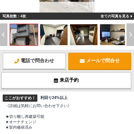
-
写真枚数：4枚
全ての写真を見る
電話で問合わせ
メールで問合せ
来店予約
利回り24%以上
ここがおすすめ！
《詳細は気軽にお問い合わせ下さい》
★切り離し再建築可能
★オーナチェンジ
★室内修繕済み