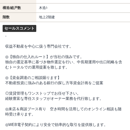
構造/総戸数
木造/-
階数
地上2階建
セールスコメント
-
収益不動産を中心に扱う専門会社です。
◎【独自の仕入れルート】が当社の強みです。
独自の選定基準に基づき物件選定を行い、中長期運用や出口戦略を含
むトータルでの運用提案を致します。
◎【資金調達のご相談賜ります】
不動産投資に強みのある銀行の探し方等資金計画をご提案
◎賃貸管理もワンストップでお任せ下さい。
経験豊富な専任スタッフがオーナー業務を代行致します。
◎来店＆商談ブース有り 空き時間を活用してのオンライン相談も随
時受け承ります。
◎WEB電子契約により安全で効率的な取引を提供致します。