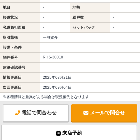
-
地目
地勢
-
-
接道状況
総戸数
-
-
私道負担面積
セットバック
取引態様
一般媒介
設備・条件
RHS-30010
物件番号
建築確認番号
情報更新日
2025年08月21日
次回更新日
2025年09月04日
※各種情報と差異がある場合は現況優先となります
電話で問合わせ
メールで問合せ
来店予約