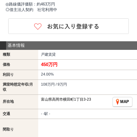
◎路線価評価額：約463万円
◎借主法人契約 社宅利用中
基本情報
種類
戸建賃貸
450万円
価格
24.00%
利回り
満室時想定年収/月
108万円 / 9万円
収
富山県高岡市横田町1丁目3-23
所在地
MAP
交通
- -駅 -
間取り