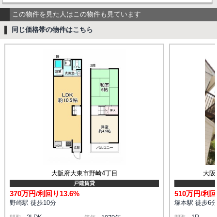
この物件を見た人はこの物件も見ています
同じ価格帯の物件はこちら
大阪府大東市野崎4丁目
大阪
戸建賃貸
370万円/利回り13.6%
510万円/利回
野崎駅 徒歩10分
塚本駅 徒歩6