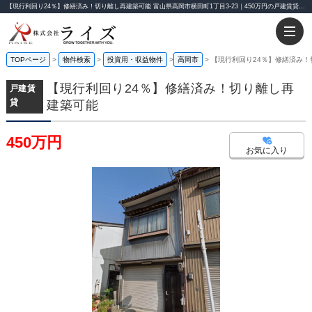
【現行利回り24％】修繕済み！切り離し再建築可能 富山県高岡市横田町1丁目3-23｜450万円の戸建賃貸｜株式会社ライズ
TOPページ
物件検索
投資用・収益物件
高岡市
【現行利回り24％】修繕済み！
【現行利回り24％】修繕済み！切り離し再
戸建賃
貸
建築可能
450万円
お気に入り