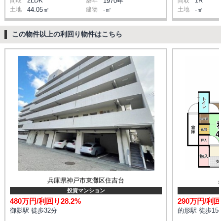
2LDK
1R
間取
築年
1970年
間取
土地
44.05㎡
建物
-㎡
土地
-㎡
この物件以上の利回り物件はこちら
兵庫県神戸市東灘区住吉台
投資マンション
480万円/利回り28.2%
290万円/利回
御影駅 徒歩32分
的形駅 徒歩15