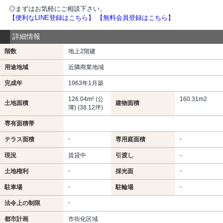
◎まずはお気軽にご相談下さい。
【便利なLINE登録はこちら】
【無料会員登録はこちら】
詳細情報
階数
地上2階建
用途地域
近隣商業地域
完成年
1963年1月築
126.04m² (公
160.31m
2
土地面積
建物面積
簿) (38.12坪)
専有面積帯
-
-
テラス面積
専用庭面積
現況
賃貸中
引渡し
-
-
-
土地権利
採光面
-
-
駐車場
駐輪場
-
法令上の制限
都市計画
市街化区域