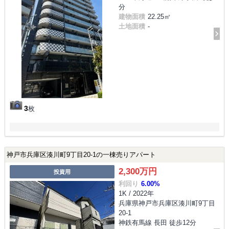
分
建物面積
22.25㎡
土地面積
-
3
枚
神戸市兵庫区湊川町9丁目20-1の一棟売りアパート
2,300万円
投資用
利回り
6.00%
1K / 2022年
兵庫県神戸市兵庫区湊川町9丁目
20-1
神鉄有馬線 長田 徒歩12分