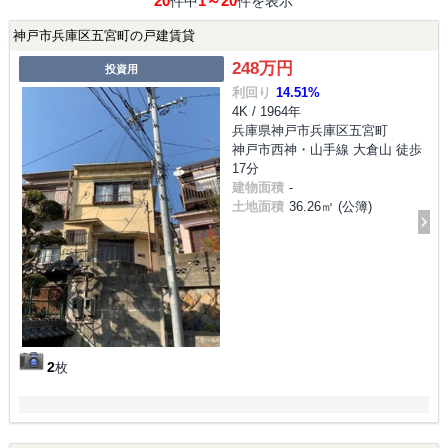
20
1～20
件中
件を表示
神戸市兵庫区五宮町の戸建賃貸
248万円
投資用
利回り
14.51%
4K / 1964年
兵庫県神戸市兵庫区五宮町
神戸市西神・山手線 大倉山 徒歩
17分
建物面積
-
土地面積
36.26㎡ (公簿)
2
枚