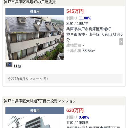
神戸市兵庫区馬場町の戸建賃貸
545万円
投資用
利回り
11.00%
2DK / 1997年
兵庫県神戸市兵庫区馬場町
神戸市西神・山手線 大倉山 徒歩6
分
建物面積
-
土地面積
38.54㎡
11
枚
令和7年8月リフォーム済！
神戸市兵庫区大開通7丁目の投資マンション
620万円
投資用
利回り
9.48%
1DK / 1989年