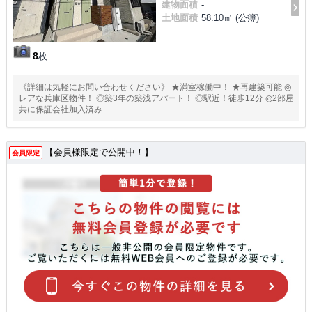
建物面積
-
土地面積
58.10㎡ (公簿)
8
枚
《詳細は気軽にお問い合わせください》 ★満室稼働中！ ★再建築可能 ◎
レアな兵庫区物件！ ◎築3年の築浅アパート！ ◎駅近！徒歩12分 ◎2部屋
共に保証会社加入済み
【会員様限定で公開中！】
会員限定