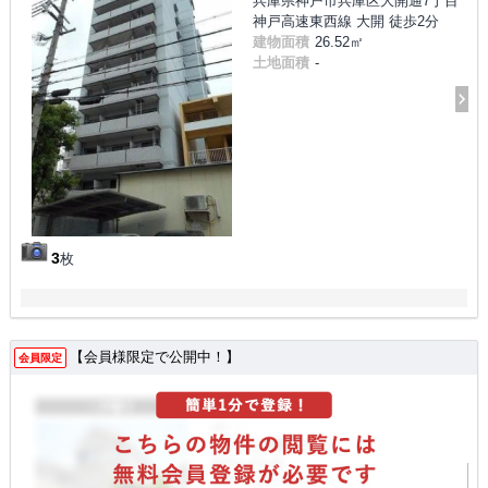
兵庫県神戸市兵庫区大開通7丁目
神戸高速東西線 大開 徒歩2分
建物面積
26.52㎡
土地面積
-
3
枚
【会員様限定で公開中！】
会員限定