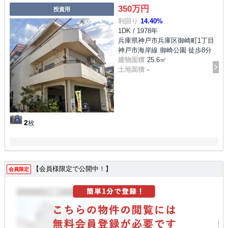
350万円
投資用
利回り
14.40%
1DK / 1978年
兵庫県神戸市兵庫区御崎町1丁目
神戸市海岸線 御崎公園 徒歩8分
建物面積
25.6㎡
土地面積
-
2
枚
【会員様限定で公開中！】
会員限定