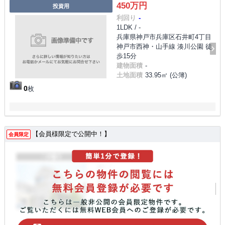
450万円
投資用
利回り
-
1LDK / -
兵庫県神戸市兵庫区石井町4丁目
神戸市西神・山手線 湊川公園 徒
歩15分
建物面積
-
土地面積
33.95㎡ (公簿)
0
枚
【会員様限定で公開中！】
会員限定