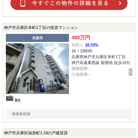
神戸市兵庫区本町1丁目の投資マンション
490万円
投資用
利回り
10.53%
1K / 1990年
兵庫県神戸市兵庫区本町1丁目
神戸高速東西線 新開地 徒歩10分
建物面積
-
土地面積
-
3
枚
・東南角部屋
神戸市兵庫区福原町1-19の戸建賃貸