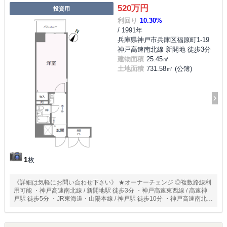
520万円
投資用
利回り
10.30%
/ 1991年
兵庫県神戸市兵庫区福原町1-19
神戸高速南北線 新開地 徒歩3分
建物面積
25.45㎡
土地面積
731.58㎡ (公簿)
1
枚
《詳細は気軽にお問い合わせ下さい》 ★オーナーチェンジ ◎複数路線利
用可能 ・神戸高速南北線 / 新開地駅 徒歩3分 ・神戸高速東西線 / 高速神
戸駅 徒歩5分 ・JR東海道・山陽本線 / 神戸駅 徒歩10分 ・神戸高速南北線
/ 湊川駅 徒歩10分 ・神戸市西神・山手線 / 湊川公園駅 徒歩10分 ・神戸市
海岸線 / ハーバーランド駅 徒歩12分 ◎最寄り駅徒歩3分と駅近！ ◎周辺
環境充実！ ◎現況45000円/表面利回り10％で賃貸中！