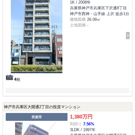
1K / 2008年
兵庫県神戸市兵庫区下沢通8丁目
神戸市西神・山手線 上沢 徒歩1分
建物面積
26.09㎡
土地面積
-
4
枚
神戸市兵庫区大開通2丁目の投資マンション
1,380万円
投資用
利回り
7.56%
3LDK / 1997年