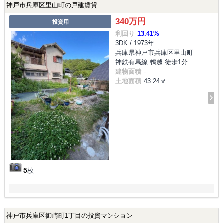
神戸市兵庫区里山町の戸建賃貸
340万円
投資用
利回り
13.41%
3DK / 1973年
兵庫県神戸市兵庫区里山町
神鉄有馬線 鵯越 徒歩1分
建物面積
-
土地面積
43.24㎡
5
枚
神戸市兵庫区御崎町1丁目の投資マンション