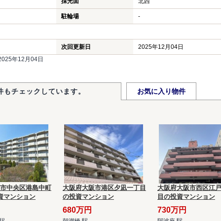
採光面
北西
駐輪場
-
次回更新日
2025年12月04日
25年12月04日
件もチェックしています。
お気に入り物件
市中央区港島中町
大阪府大阪市港区夕凪一丁目
大阪府大阪市西区江戸
資マンション
の投資マンション
目の投資マンション
680万円
730万円