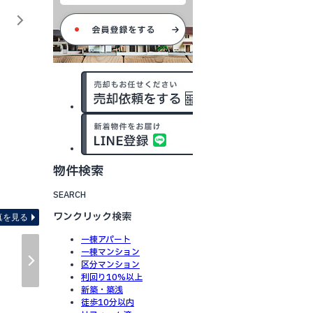
物件検索
間取り図 ※図面と現況が異
SEARCH
ワンクリック検索
真を見る
一棟アパート
一棟マンション
区分マンション
利回り10%以上
新築・築浅
徒歩10分以内