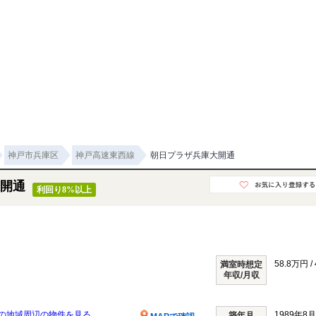
神戸市兵庫区
神戸高速東西線
朝日プラザ兵庫大開通
開通
利回り8%以上
58.8万円 /
満室時想定
年収/月収
の地域周辺の物件を見る
1989年8
築年月