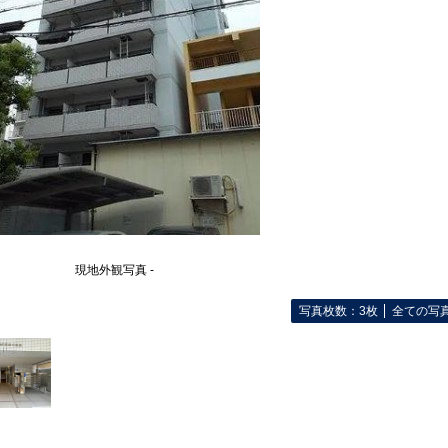
現地外観写真 -
写真枚数：3枚
全ての写