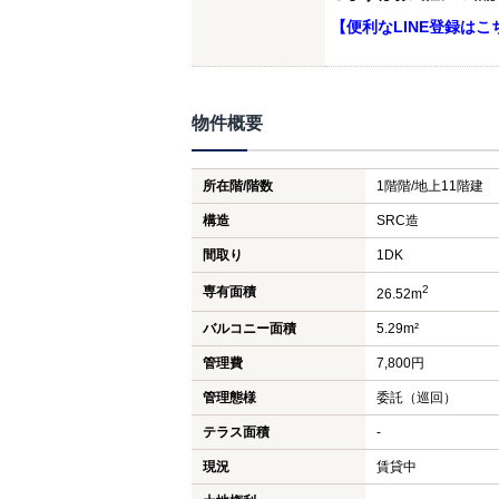
【便利なLINE登録はこ
物件概要
所在階/階数
1階階/地上11階建
構造
SRC造
間取り
1DK
2
専有面積
26.52m
バルコニー面積
5.29m²
管理費
7,800円
管理態様
委託（巡回）
テラス面積
-
現況
賃貸中