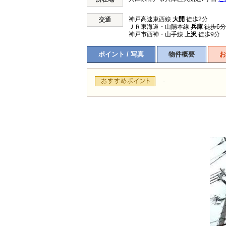
神戸高速東西線
大開
徒歩2分
交通
ＪＲ東海道・山陽本線
兵庫
徒歩6分
神戸市西神・山手線
上沢
徒歩9分
ポイント / 写真
物件概要
お
-