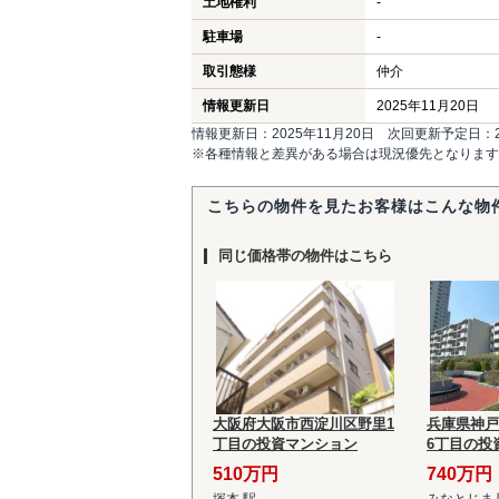
土地権利
-
駐車場
-
取引態様
仲介
情報更新日
2025年11月20日
情報更新日：2025年11月20日 次回更新予定日：20
※各種情報と差異がある場合は現況優先となります
こちらの物件を見たお客様はこんな物
同じ価格帯の物件はこちら
大阪府大阪市西淀川区野里1
兵庫県神戸
丁目の投資マンション
6丁目の投
510万円
740万円