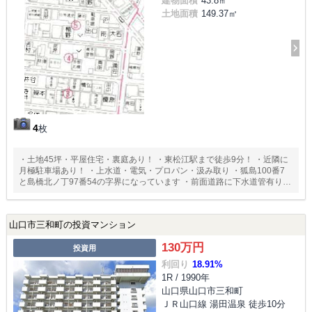
建物面積
43.8㎡
土地面積
149.37㎡
4
枚
・土地45坪・平屋住宅・裏庭あり！ ・東松江駅まで徒歩9分！ ・近隣に
月極駐車場あり！ ・上水道・電気・プロパン・汲み取り ・狐島100番7
と島橋北ノ丁97番54の字界になっています ・前面道路に下水道管有り
・古家付き土地売買
山口市三和町の投資マンション
130万円
投資用
利回り
18.91%
1R / 1990年
山口県山口市三和町
ＪＲ山口線 湯田温泉 徒歩10分