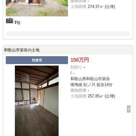
建物面積
-
土地面積
274.37㎡ (公簿)
7
枚
和歌山市栄谷の土地
150万円
投資用
利回り
-
/ -
和歌山県和歌山市栄谷
南海線 紀ノ川 徒歩14分
建物面積
-
土地面積
257.85㎡ (公簿)