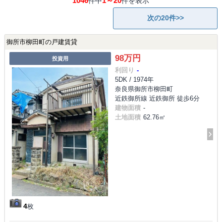
1046
1～20
件中
件を表示
次の20件>>
御所市柳田町の戸建賃貸
98万円
投資用
利回り
-
5DK / 1974年
奈良県御所市柳田町
近鉄御所線 近鉄御所 徒歩6分
建物面積
-
土地面積
62.76㎡
4
枚