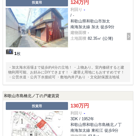
124万円
投資用
利回り
-
/ -
和歌山県和歌山市加太
南海加太線 加太 徒歩9分
建物面積
-
土地面積
82.35㎡ (公簿)
1
枚
・加太海水浴場まで徒歩約4分の立地！ ・上物あり。室内修繕すると建
物利用可能、お好みにDIYできます！ ・建替え用地にもおすすめです！
・公営水道・公共下水接続可 ・敷地内井戸あり ・文化財保護法地域
和歌山市島橋北ノ丁の戸建賃貸
130万円
投資用
利回り
-
3DK / 1952年
和歌山県和歌山市島橋北ノ丁
南海加太線 東松江 徒歩9分