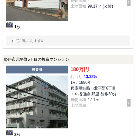
建物面積
-
土地面積
99.17㎡ (公簿)
1
枚
・住宅用地におすすめ
姫路市北平野6丁目の投資マンション
180万円
投資用
利回り
13.33%
1R / 1990年
兵庫県姫路市北平野6丁目
ＪＲ播但線 野里 徒歩30分
建物面積
17.1㎡
土地面積
-
2
枚