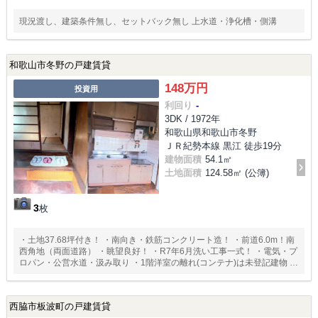
現況渡し、建築条件無し、セットバック無し 上水道・浄化槽・側溝
和歌山市冬野の戸建賃貸
148万円
投資用
利回り
-
3DK / 1972年
和歌山県和歌山市冬野
ＪＲ紀勢本線 黒江 徒歩19分
建物面積
54.1㎡
土地面積
124.58㎡ (公簿)
3
枚
・土地37.68坪付き！ ・南向き・鉄筋コンクリート造！ ・前道6.0m！南
西角地（両面道路） ・眺望良好！ ・R7年6月洗い工事一式！ ・電気・プ
ロパン・公営水道・汲み取り ・1階洋室の離れ(コンテナ)は未登記建物 ・
景観法・宅造規制法・土砂災害警戒区域 ・報告事項有り ・司法書士売主
指定
西脇市板波町の戸建賃貸