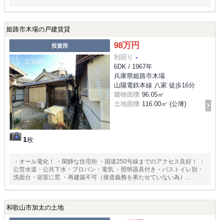
姫路市木場の戸建賃貸
98万円
投資用
利回り
-
6DK / 1967年
兵庫県姫路市木場
山陽電鉄本線 八家 徒歩16分
建物面積
96.05㎡
土地面積
116.00㎡ (公簿)
1
枚
・オール電化！ ・閑静な住宅街 ・国道250号線までのアクセス良好！ ・
公営水道・公共下水・プロパン・電気 ・照明器具付き・バストイレ別・
洗面台・浴室に窓 ・再建築不可（接道義務を果たせていない為）
&amp；#8203；&amp；#8203；&amp；#8203；&amp；#8203；
&amp；#8203；&amp；#8203；&amp；#8203；・上水道の引込は他人
地を越境
和歌山市加太の土地