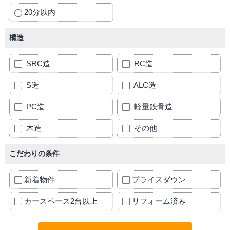
20分以内
構造
SRC造
RC造
S造
ALC造
PC造
軽量鉄骨造
木造
その他
こだわりの条件
新着物件
プライスダウン
カースペース2台以上
リフォーム済み