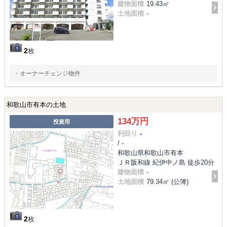
建物面積
19.43㎡
土地面積
-
2
枚
・オーナーチェンジ物件
和歌山市有本の土地
134万円
投資用
利回り
-
/ -
和歌山県和歌山市有本
ＪＲ阪和線 紀伊中ノ島 徒歩20分
建物面積
-
土地面積
79.34㎡ (公簿)
2
枚