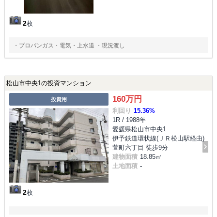
2
枚
・プロパンガス・電気・上水道 ・現況渡し
松山市中央1の投資マンション
160万円
投資用
利回り
15.36%
1R / 1988年
愛媛県松山市中央1
伊予鉄道環状線(ＪＲ松山駅経由)
萱町六丁目 徒歩9分
建物面積
18.85㎡
土地面積
-
2
枚