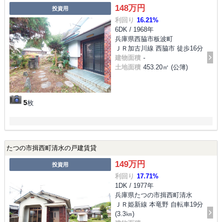
148万円
投資用
利回り
16.21%
6DK / 1968年
兵庫県西脇市板波町
ＪＲ加古川線 西脇市 徒歩16分
建物面積
-
土地面積
453.20㎡ (公簿)
5
枚
たつの市揖西町清水の戸建賃貸
149万円
投資用
利回り
17.71%
1DK / 1977年
兵庫県たつの市揖西町清水
ＪＲ姫新線 本竜野 自転車19分
(3.3㎞)