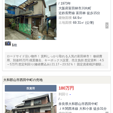
/ 1973年
大阪府富田林市川向町
近鉄長野線 富田林 徒歩15分
建物面積
64.9㎡
土地面積
69.31㎡ (公簿)
1
枚
ロードサイド沿い物件！ 賃料しっかり取れる人気の富田林市！ 修繕費
用、別途85万円 残置撤去、キーボックス設置、売主負担 想定賃料：4.5
～5万円 想定利回り(修繕費込み) 21.17～23.52％！ 固定資産税評価額
2，924，286円 土地1，972，493円 建物951，793円
大和郡山市西田中町の売地
180万円
投資用
利回り
-
/ -
奈良県大和郡山市西田中町
ＪＲ関西本線 大和小泉 徒歩31分