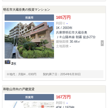
明石市大蔵谷奥の投資マンション
165万円
投資用
利回り
-
1K / 2003年
兵庫県明石市大蔵谷奥
ＪＲ山陽本線 朝霧 徒歩27分
建物面積
30.44㎡
土地面積
-
2
枚
※地代：月額4，030円 契約満了日：2054年6月30日
和歌山市向の戸建賃貸
167万円
投資用
利回り
-
4DK / 1979年