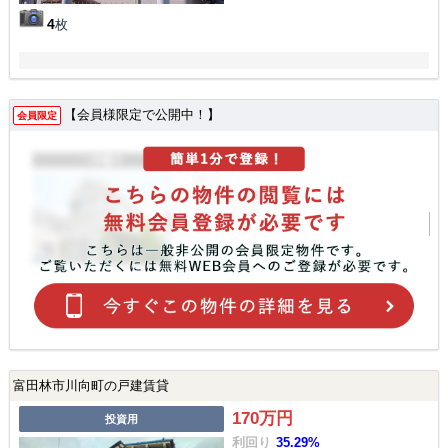
4
枚
【会員様限定で公開中！】
会員限定
富田林市川向町の戸建賃貸
170万円
投資用
利回り
35.29%