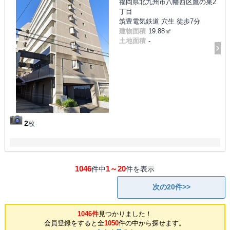
福岡県北九州市八幡西区鷹の巣2
丁目
筑豊電気鉄道 穴生 徒歩7分
建物面積
19.88㎡
土地面積
-
2
枚
1046
1～20
件中
件を表示
次の20件>>
1046件
見つかりました！
会員登録をすると全
1050
件の中から探せます。