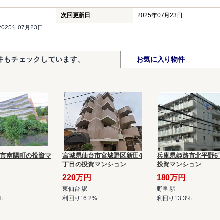
次回更新日
2025年07月23日
25年07月23日
件もチェックしています。
お気に入り物件
市南陽町の投資マ
宮城県仙台市宮城野区新田4
兵庫県姫路市北平野6
丁目の投資マンション
投資マンション
220万円
180万円
東仙台 駅
野里 駅
%
利回り16.2%
利回り13.3%