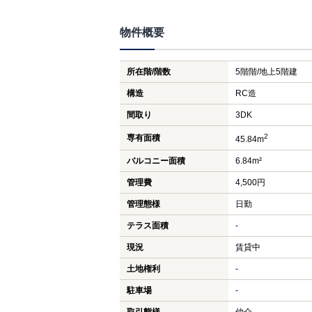
物件概要
所在階/階数
5階階/地上5階建
構造
RC造
間取り
3DK
2
専有面積
45.84m
バルコニー面積
6.84m²
管理費
4,500円
管理態様
日勤
テラス面積
-
現況
賃貸中
土地権利
-
駐車場
-