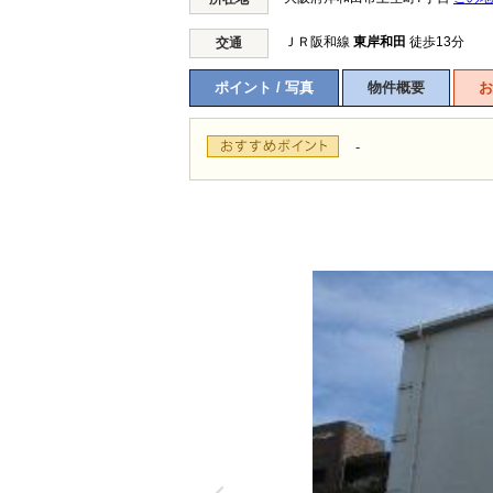
ＪＲ阪和線
東岸和田
徒歩13分
交通
ポイント / 写真
物件概要
お
-