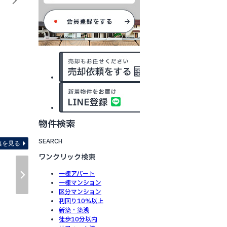
物件検索
間取り図 ※図面と現況が異
SEARCH
真を見る
ワンクリック検索
一棟アパート
一棟マンション
区分マンション
利回り10%以上
新築・築浅
徒歩10分以内