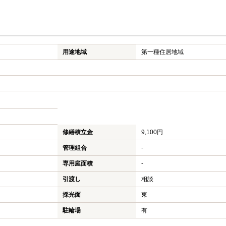
用途地域
第一種住居地域
修繕積立金
9,100円
管理組合
-
専用庭面積
-
引渡し
相談
採光面
東
駐輪場
有