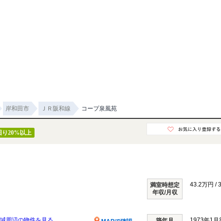
岸和田市
ＪＲ阪和線
コープ泉風苑
回り20%以上
43.2万円 / 
満室時想定
年収/月収
域周辺の物件を見る
1973年1月
築年月