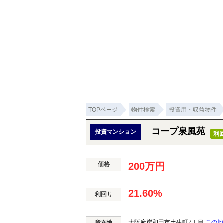
TOPページ
物件検索
投資用・収益物件
コープ泉風苑
投資マンション
利
価格
200万円
21.60%
利回り
大阪府岸和田市土生町7丁目
この地
所在地