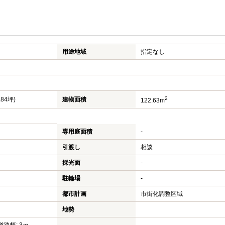
用途地域
指定なし
2
.84坪)
建物面積
122.63m
専用庭面積
-
引渡し
相談
採光面
-
駐輪場
-
都市計画
市街化調整区域
地勢