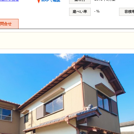
MAPで確認
- %
建ぺい率
容積
問合せ