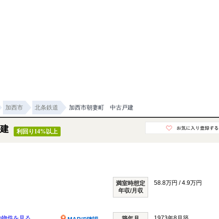
加西市
北条鉄道
加西市朝妻町 中古戸建
建
利回り14%以上
58.8万円 / 4.9万円
満室時想定
年収/月収
の物件を見る
1973年8月築
築年月