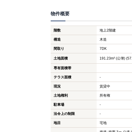
物件概要
階数
地上2階建
構造
木造
間取り
7DK
土地面積
191.23m² (公簿) (57
専有面積帯
テラス面積
-
現況
賃貸中
土地権利
所有権
駐車場
-
法令上の制限
-
地目
宅地