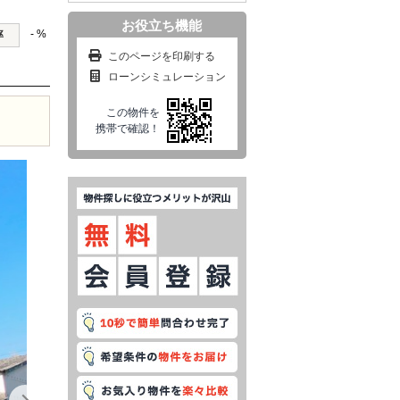
お役立ち機能
- %
率
このページを印刷する
ローンシミュレーション
この物件を
携帯で確認！