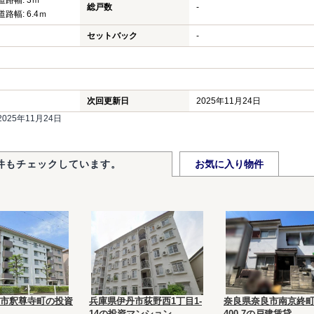
道路幅: 3ｍ
総戸数
-
道路幅: 6.4ｍ
セットバック
-
次回更新日
2025年11月24日
25年11月24日
件もチェックしています。
お気に入り物件
市釈尊寺町の投資
兵庫県伊丹市荻野西1丁目1-
奈良県奈良市南京終町
14の投資マンション
400-7の戸建賃貸