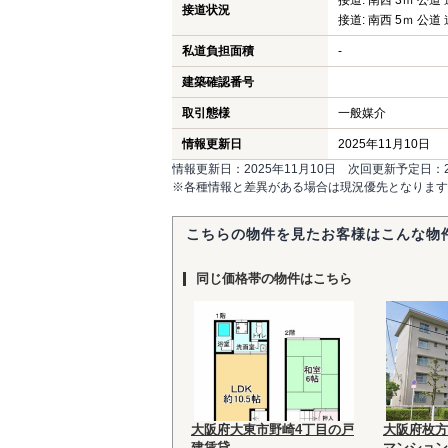
接道: 南西 3ｍ 公道 
接道状況
接道: 南西 5ｍ 公道 
私道負担面積
-
建築確認番号
取引態様
一般媒介
情報更新日
2025年11月10日
情報更新日：2025年11月10日 次回更新予定日：20
※各種情報と差異がある場合は現況優先となります
こちらの物件を見たお客様はこんな物
同じ価格帯の物件はこちら
大阪府大東市野崎4丁目の戸
大阪府枚方
建賃貸
マンション