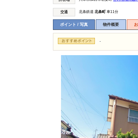
北条鉄道
北条町
車11分
交通
ポイント / 写真
物件概要
お
-