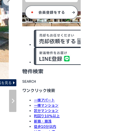
物件検索
間取り図 ※図面と現況が異
SEARCH
真を見る
ワンクリック検索
一棟アパート
一棟マンション
区分マンション
利回り10%以上
新築・築浅
徒歩10分以内