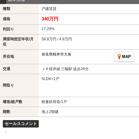
種類
戸建賃貸
340万円
価格
17.29%
利回り
満室時想定年収/月
58.8万円 / 4.9万円
収
奈良県桜井市大泉
所在地
MAP
交通
ＪＲ桜井線 三輪駅 徒歩26分
5LDK×1戸
間取り
構造/総戸数
軽量鉄骨造/1戸
階数
地上2階建
セールスコメント
-