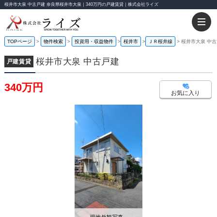
桜井市大泉 中古戸建 奈良県桜井市大泉｜340万円の戸建賃貸｜株式会社ライズ
TOPページ
物件検索
投資用・収益物件
桜井市
ＪＲ桜井線
桜井市大泉 中
桜井市大泉 中古戸建
戸建賃貸
340万円
お気に入り