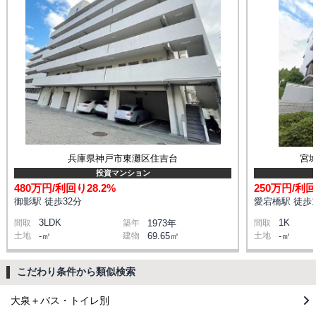
兵庫県神戸市東灘区住吉台
宮
投資マンション
480万円/利回り28.2%
250万円/利回
御影駅 徒歩32分
愛宕橋駅 徒歩1
3LDK
1K
間取
築年
1973年
間取
土地
-㎡
建物
69.65㎡
土地
-㎡
こだわり条件から類似検索
大泉＋バス・トイレ別