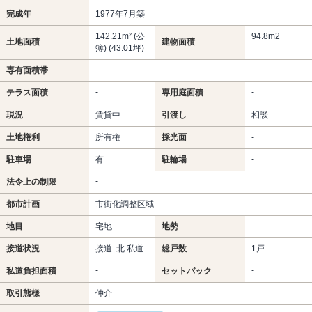
完成年
1977年7月築
142.21m² (公
94.8m
2
土地面積
建物面積
簿) (43.01坪)
専有面積帯
-
-
テラス面積
専用庭面積
現況
賃貸中
引渡し
相談
土地権利
所有権
採光面
-
駐車場
有
駐輪場
-
-
法令上の制限
都市計画
市街化調整区域
地目
宅地
地勢
接道状況
接道: 北 私道
総戸数
1戸
-
-
私道負担面積
セットバック
取引態様
仲介