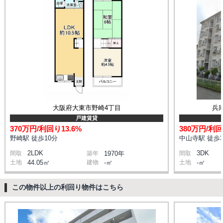
大阪府大東市野崎4丁目
兵庫
戸建賃貸
370万円/利回り13.6%
380万円/利回
野崎駅 徒歩10分
中山寺駅 徒歩3
2LDK
3DK
間取
築年
1970年
間取
土地
44.05㎡
建物
-㎡
土地
-㎡
この物件以上の利回り物件はこちら