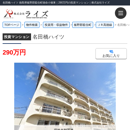
名田橋ハイツ 徳島県板野郡藍住町徳命小塚東｜290万円の投資マンション｜株式会社ライズ
TOPページ
物件検索
投資用・収益物件
板野郡藍住町
ＪＲ高徳線
名田橋ハ
名田橋ハイツ
投資マンション
290万円
お気に入り