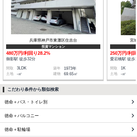
兵庫県神戸市東灘区住吉台
宮
投資マンション
480万円/利回り28.2%
250万円/利回
御影駅 徒歩32分
愛宕橋駅 徒歩1
3LDK
1K
間取
築年
1973年
間取
土地
-㎡
建物
69.65㎡
土地
-㎡
こだわり条件から類似検索
徳命＋バス・トイレ別
徳命＋バルコニー
徳命＋駐輪場