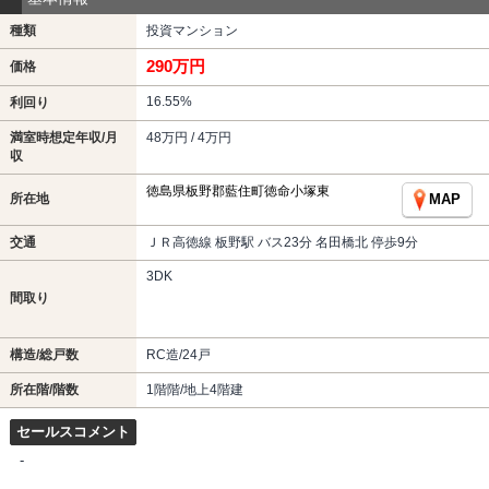
種類
投資マンション
290万円
価格
16.55%
利回り
満室時想定年収/月
48万円 / 4万円
収
徳島県板野郡藍住町徳命小塚東
所在地
MAP
交通
ＪＲ高徳線 板野駅 バス23分 名田橋北 停歩9分
3DK
間取り
構造/総戸数
RC造/24戸
所在階/階数
1階階/地上4階建
セールスコメント
-