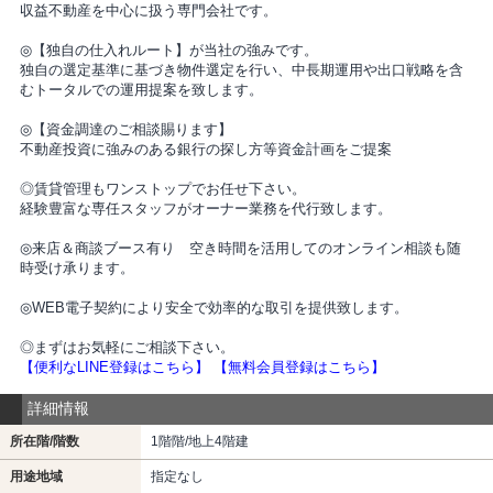
収益不動産を中心に扱う専門会社です。
◎【独自の仕入れルート】が当社の強みです。
独自の選定基準に基づき物件選定を行い、中長期運用や出口戦略を含
むトータルでの運用提案を致します。
◎【資金調達のご相談賜ります】
不動産投資に強みのある銀行の探し方等資金計画をご提案
◎賃貸管理もワンストップでお任せ下さい。
経験豊富な専任スタッフがオーナー業務を代行致します。
◎来店＆商談ブース有り 空き時間を活用してのオンライン相談も随
時受け承ります。
◎WEB電子契約により安全で効率的な取引を提供致します。
◎まずはお気軽にご相談下さい。
【便利なLINE登録はこちら】
【無料会員登録はこちら】
詳細情報
所在階/階数
1階階/地上4階建
用途地域
指定なし