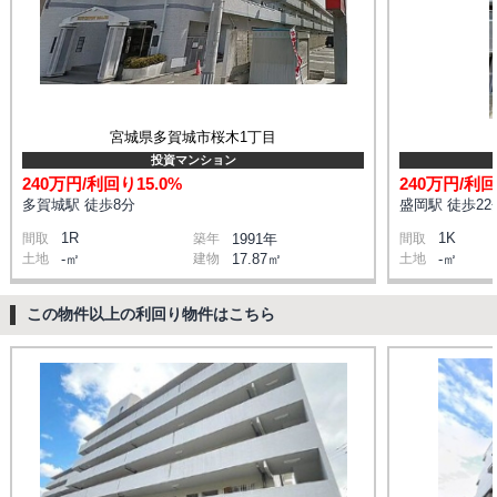
宮城県多賀城市桜木1丁目
投資マンション
240万円/利回り15.0%
240万円/利回
多賀城駅 徒歩8分
盛岡駅 徒歩22
1R
1K
間取
築年
1991年
間取
土地
-㎡
建物
17.87㎡
土地
-㎡
この物件以上の利回り物件はこちら