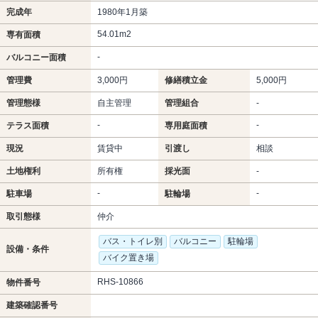
完成年
1980年1月築
54.01m
2
専有面積
-
バルコニー面積
管理費
3,000円
修繕積立金
5,000円
管理態様
自主管理
管理組合
-
-
-
テラス面積
専用庭面積
現況
賃貸中
引渡し
相談
土地権利
所有権
採光面
-
-
-
駐車場
駐輪場
取引態様
仲介
バス・トイレ別
バルコニー
駐輪場
設備・条件
バイク置き場
RHS-10866
物件番号
建築確認番号