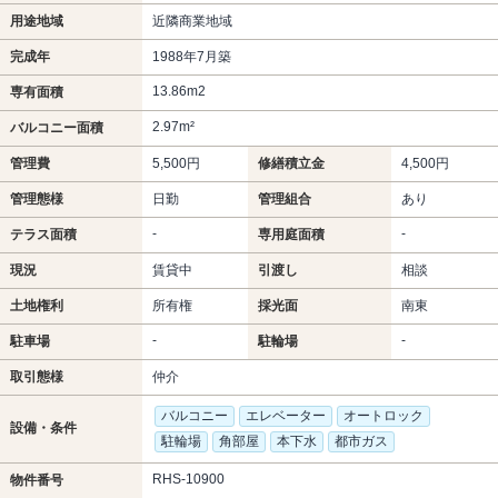
用途地域
近隣商業地域
完成年
1988年7月築
13.86m
2
専有面積
2.97m²
バルコニー面積
管理費
5,500円
修繕積立金
4,500円
管理態様
日勤
管理組合
あり
-
-
テラス面積
専用庭面積
現況
賃貸中
引渡し
相談
土地権利
所有権
採光面
南東
-
-
駐車場
駐輪場
取引態様
仲介
バルコニー
エレベーター
オートロック
設備・条件
駐輪場
角部屋
本下水
都市ガス
RHS-10900
物件番号