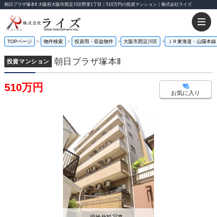
朝日プラザ塚本Ⅱ 大阪府大阪市西淀川区野里1丁目｜510万円の投資マンション｜株式会社ライズ
TOPページ
物件検索
投資用・収益物件
大阪市西淀川区
ＪＲ東海道・山陽本線
朝日プラザ塚本Ⅱ
投資マンション
510万円
お気に入り