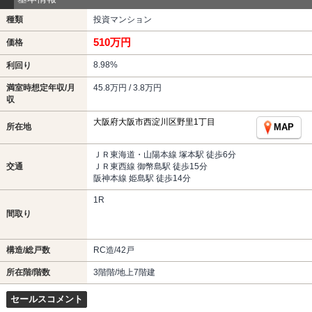
種類
投資マンション
510万円
価格
8.98%
利回り
満室時想定年収/月
45.8万円 / 3.8万円
収
大阪府大阪市西淀川区野里1丁目
所在地
MAP
ＪＲ東海道・山陽本線 塚本駅 徒歩6分
交通
ＪＲ東西線 御幣島駅 徒歩15分
阪神本線 姫島駅 徒歩14分
1R
間取り
構造/総戸数
RC造/42戸
所在階/階数
3階階/地上7階建
セールスコメント