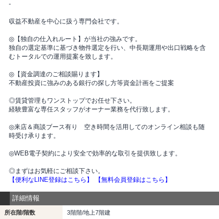
-
収益不動産を中心に扱う専門会社です。
◎【独自の仕入れルート】が当社の強みです。
独自の選定基準に基づき物件選定を行い、中長期運用や出口戦略を含
むトータルでの運用提案を致します。
◎【資金調達のご相談賜ります】
不動産投資に強みのある銀行の探し方等資金計画をご提案
◎賃貸管理もワンストップでお任せ下さい。
経験豊富な専任スタッフがオーナー業務を代行致します。
◎来店＆商談ブース有り 空き時間を活用してのオンライン相談も随
時受け承ります。
◎WEB電子契約により安全で効率的な取引を提供致します。
◎まずはお気軽にご相談下さい。
【便利なLINE登録はこちら】
【無料会員登録はこちら】
詳細情報
所在階/階数
3階階/地上7階建