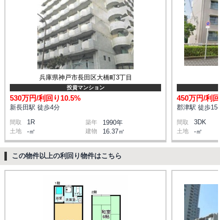
兵庫県神戸市長田区大橋町3丁目
投資マンション
530万円/利回り10.5%
450万円/利回
新長田駅 徒歩4分
郡津駅 徒歩15
1R
3DK
間取
築年
1990年
間取
土地
-㎡
建物
16.37㎡
土地
-㎡
この物件以上の利回り物件はこちら