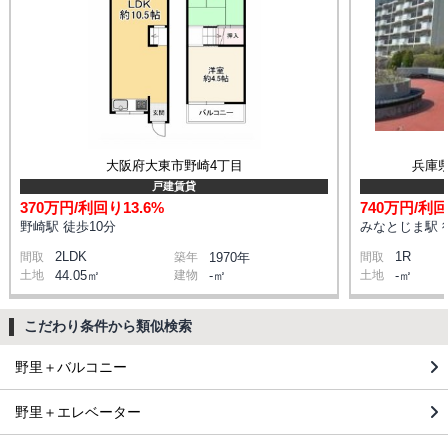
大阪府大東市野崎4丁目
兵庫
戸建賃貸
370万円/利回り13.6%
740万円/利回
野崎駅 徒歩10分
みなとじま駅 
2LDK
1R
間取
築年
1970年
間取
土地
44.05㎡
建物
-㎡
土地
-㎡
こだわり条件から類似検索
野里＋バルコニー
野里＋エレベーター