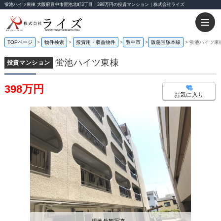
蛍池ハイツ東棟 大阪府豊中市螢池北町3丁目｜398万円の投資マンション｜株式会社ライズ
TOPページ
物件検索
投資用・収益物件
豊中市
阪急宝塚本線
蛍池ハイツ東
蛍池ハイツ東棟
投資マンション
398万円
お気に入り