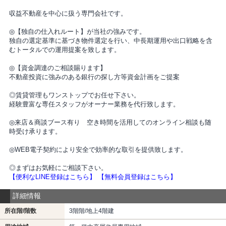
収益不動産を中心に扱う専門会社です。
◎【独自の仕入れルート】が当社の強みです。
独自の選定基準に基づき物件選定を行い、中長期運用や出口戦略を含
むトータルでの運用提案を致します。
◎【資金調達のご相談賜ります】
不動産投資に強みのある銀行の探し方等資金計画をご提案
◎賃貸管理もワンストップでお任せ下さい。
経験豊富な専任スタッフがオーナー業務を代行致します。
◎来店＆商談ブース有り 空き時間を活用してのオンライン相談も随
時受け承ります。
◎WEB電子契約により安全で効率的な取引を提供致します。
◎まずはお気軽にご相談下さい。
【便利なLINE登録はこちら】
【無料会員登録はこちら】
詳細情報
所在階/階数
3階階/地上4階建