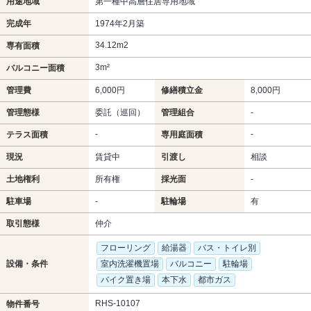
用途地域
第一種中高層住居専用地域
完成年
1974年2月築
34.12m
2
専有面積
3m²
バルコニー面積
管理費
6,000円
修繕積立金
8,000円
管理態様
委託（巡回）
管理組合
-
-
-
テラス面積
専用庭面積
現況
賃貸中
引渡し
相談
土地権利
所有権
採光面
-
駐車場
-
駐輪場
有
取引態様
仲介
フローリング
給湯器
バス・トイレ別
設備・条件
室内洗濯機置場
バルコニー
駐輪場
バイク置き場
本下水
都市ガス
RHS-10107
物件番号