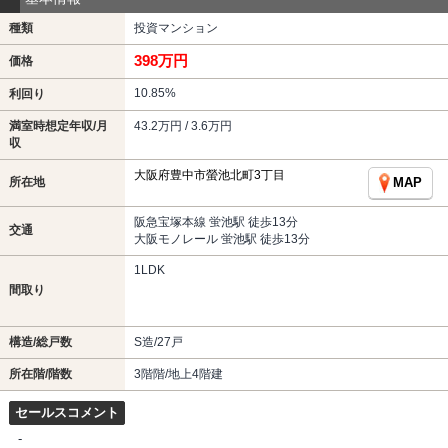
種類
投資マンション
398万円
価格
10.85%
利回り
満室時想定年収/月
43.2万円 / 3.6万円
収
大阪府豊中市螢池北町3丁目
所在地
MAP
阪急宝塚本線 蛍池駅 徒歩13分
交通
大阪モノレール 蛍池駅 徒歩13分
1LDK
間取り
構造/総戸数
S造/27戸
所在階/階数
3階階/地上4階建
セールスコメント
-