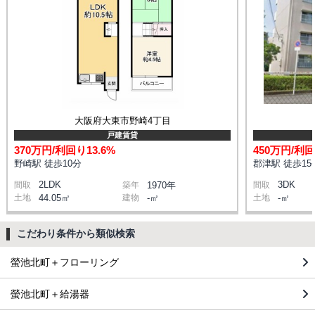
大阪府大東市野崎4丁目
戸建賃貸
370万円/利回り13.6%
450万円/利回
野崎駅 徒歩10分
郡津駅 徒歩15
2LDK
3DK
間取
築年
1970年
間取
土地
44.05㎡
建物
-㎡
土地
-㎡
こだわり条件から類似検索
螢池北町＋フローリング
螢池北町＋給湯器