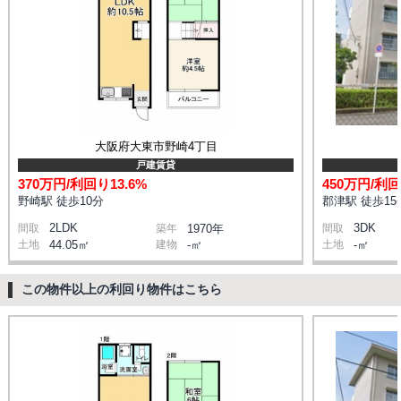
大阪府大東市野崎4丁目
戸建賃貸
370万円/利回り13.6%
450万円/利回
野崎駅 徒歩10分
郡津駅 徒歩15
2LDK
3DK
間取
築年
1970年
間取
土地
44.05㎡
建物
-㎡
土地
-㎡
この物件以上の利回り物件はこちら