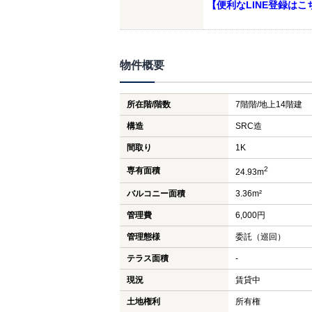
【便利なLINE登録はこ
物件概要
所在階/階数
7階階/地上14階建
構造
SRC造
間取り
1K
2
専有面積
24.93m
バルコニー面積
3.36m²
管理費
6,000円
管理態様
委託（巡回）
テラス面積
-
現況
賃貸中
土地権利
所有権