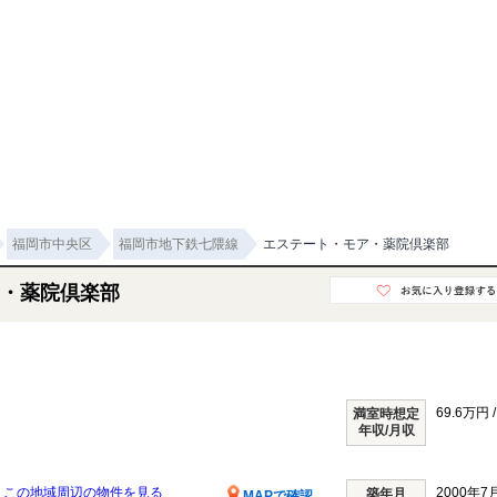
福岡市中央区
福岡市地下鉄七隈線
エステート・モア・薬院倶楽部
・薬院倶楽部
69.6万円 
満室時想定
年収/月収
3
この地域周辺の物件を見る
2000年7
築年月
MAPで確認