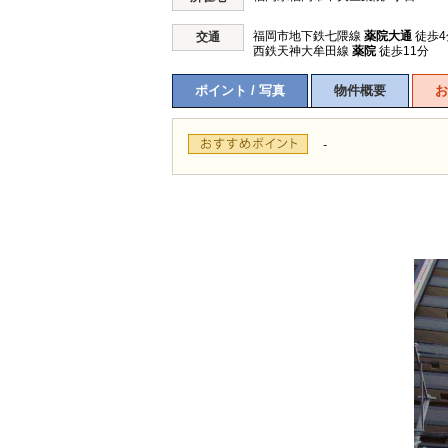
福岡市地下鉄七隈線
薬院大通
徒歩4
交通
西鉄天神大牟田線
薬院
徒歩11分
ポイント / 写真
物件概要
お
-