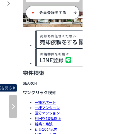
物件検索
間取り図 ※間取りは参考資料
SEARCH
真を見る
ワンクリック検索
一棟アパート
一棟マンション
区分マンション
利回り10%以上
新築・築浅
徒歩10分以内