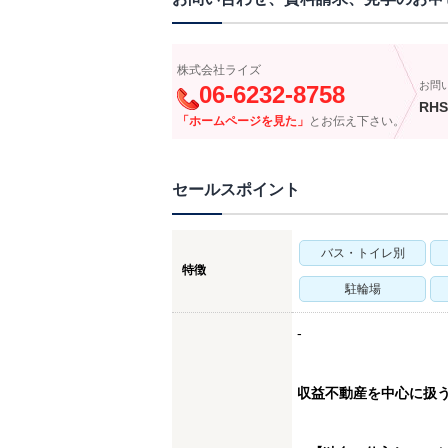
株式会社ライズ
お問
06-6232-8758
RHS
「ホームページを見た」
とお伝え下さい。
セールスポイント
バス・トイレ別
特徴
駐輪場
-
収益不動産を中心に扱