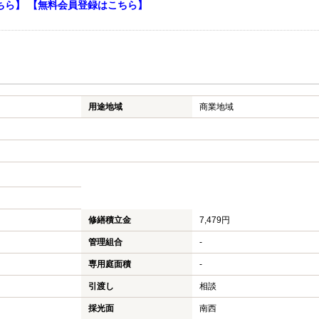
ちら】
【無料会員登録はこちら】
用途地域
商業地域
修繕積立金
7,479円
管理組合
-
専用庭面積
-
引渡し
相談
採光面
南西