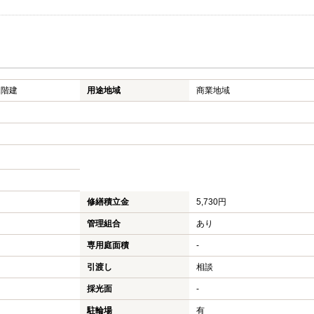
1階建
用途地域
商業地域
修繕積立金
5,730円
管理組合
あり
専用庭面積
-
引渡し
相談
採光面
-
駐輪場
有