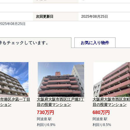
次回更新日
2025年08月25日
25年08月25日
件もチェックしています。
お気に入り物件
市港区夕凪一丁目
大阪府大阪市西区江戸堀3丁
大阪府大阪市西区京町
ション
目の投資マンション
目の投資マンション
730万円
680万円
阿波座 駅
阿波座 駅
利回り6.9%
利回り8.5%