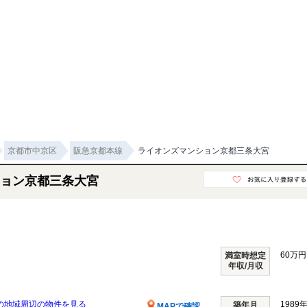
京都市中京区
阪急京都本線
ライオンズマンション京都三条大宮
ョン京都三条大宮
60万円 
満室時想定
年収/月収
の地域周辺の物件を見る
1989
築年月
MAPで確認