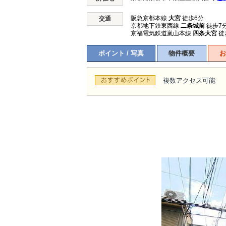
阪急京都本線
大宮
徒歩6分
交通
京都地下鉄東西線
二条城前
徒歩7
京福電気鉄道嵐山本線
四条大宮
徒
ポイント / 写真
物件概要
お
複数アクセス可能