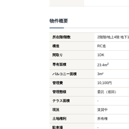
物件概要
所在階/階数
2階階/地上4階 地下
構造
RC造
間取り
1DK
2
専有面積
23.4m
バルコニー面積
3m²
管理費
10,100円
管理態様
委託（巡回）
テラス面積
-
現況
賃貸中
土地権利
所有権
駐車場
-