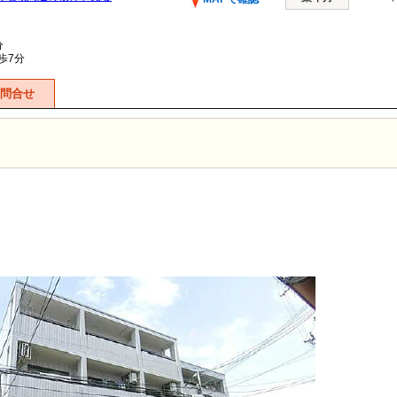
分
歩7分
問合せ