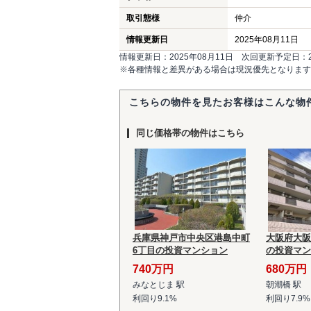
取引態様
仲介
情報更新日
2025年08月11日
情報更新日：2025年08月11日 次回更新予定日：20
※各種情報と差異がある場合は現況優先となります
こちらの物件を見たお客様はこんな物
同じ価格帯の物件はこちら
兵庫県神戸市中央区港島中町
大阪府大阪
6丁目の投資マンション
の投資マン
740万円
680万円
みなとじま 駅
朝潮橋 駅
利回り9.1%
利回り7.9%