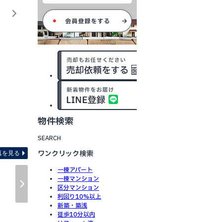
物件検索
間取り
SEARCH
ワンクリック検索
真を見る
一棟アパート
一棟マンション
区分マンション
利回り10%以上
新築・築浅
徒歩10分以内