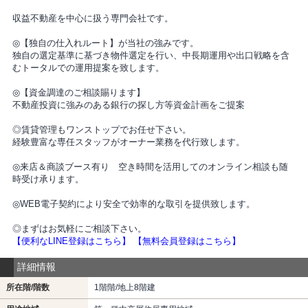
収益不動産を中心に扱う専門会社です。
◎【独自の仕入れルート】が当社の強みです。
独自の選定基準に基づき物件選定を行い、中長期運用や出口戦略を含
むトータルでの運用提案を致します。
◎【資金調達のご相談賜ります】
不動産投資に強みのある銀行の探し方等資金計画をご提案
◎賃貸管理もワンストップでお任せ下さい。
経験豊富な専任スタッフがオーナー業務を代行致します。
◎来店＆商談ブース有り 空き時間を活用してのオンライン相談も随
時受け承ります。
◎WEB電子契約により安全で効率的な取引を提供致します。
◎まずはお気軽にご相談下さい。
【便利なLINE登録はこちら】
【無料会員登録はこちら】
詳細情報
所在階/階数
1階階/地上8階建