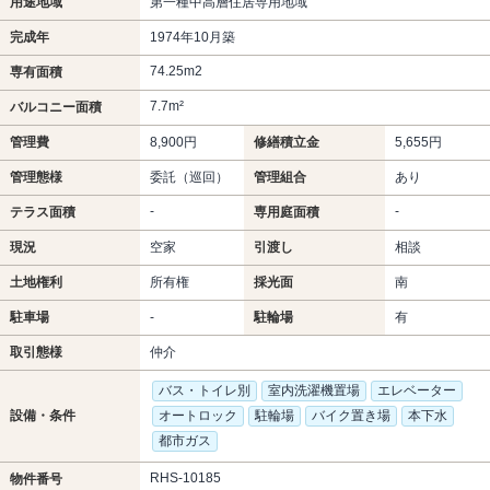
用途地域
第一種中高層住居専用地域
完成年
1974年10月築
74.25m
2
専有面積
7.7m²
バルコニー面積
管理費
8,900円
修繕積立金
5,655円
管理態様
委託（巡回）
管理組合
あり
-
-
テラス面積
専用庭面積
現況
空家
引渡し
相談
土地権利
所有権
採光面
南
駐車場
-
駐輪場
有
取引態様
仲介
バス・トイレ別
室内洗濯機置場
エレベーター
設備・条件
オートロック
駐輪場
バイク置き場
本下水
都市ガス
RHS-10185
物件番号