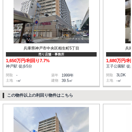
兵庫県神戸市中央区相生町5丁目
兵
売り店舗・事務所
1,650万円/利回り7.7%
1,680万円/利
神戸駅 徒歩5分
王子公園駅 徒
-
3LDK
間取
築年
1999年
間取
土地
-㎡
建物
39.5㎡
土地
-㎡
この物件以上の利回り物件はこちら