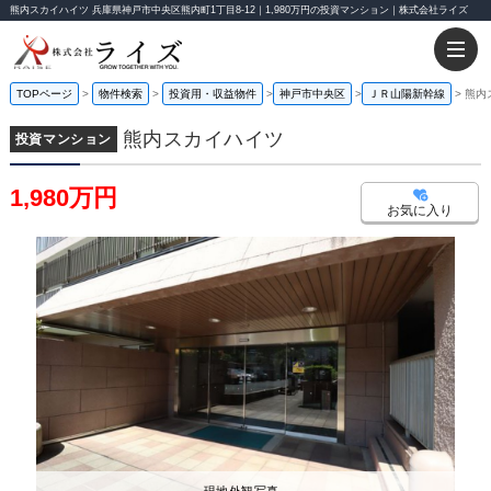
熊内スカイハイツ 兵庫県神戸市中央区熊内町1丁目8-12｜1,980万円の投資マンション｜株式会社ライズ
TOPページ
物件検索
投資用・収益物件
神戸市中央区
ＪＲ山陽新幹線
熊内
熊内スカイハイツ
投資マンション
1,980万円
お気に入り