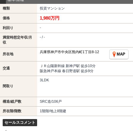
種類
投資マンション
1,980万円
価格
-
利回り
- / -
満室時想定年収/月
収
兵庫県神戸市中央区熊内町1丁目8-12
所在地
MAP
ＪＲ山陽新幹線 新神戸駅 徒歩10分
交通
阪急神戸本線 春日野道駅 徒歩9分
3LDK
間取り
構造/総戸数
SRC造/106戸
所在階/階数
1階階/地上8階建
セールスコメント
-