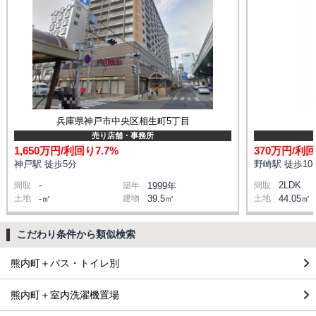
兵庫県神戸市中央区相生町5丁目
売り店舗・事務所
1,650万円/利回り7.7%
370万円/利回
神戸駅 徒歩5分
野崎駅 徒歩10
-
2LDK
間取
築年
1999年
間取
土地
-㎡
建物
39.5㎡
土地
44.05㎡
こだわり条件から類似検索
熊内町＋バス・トイレ別
熊内町＋室内洗濯機置場