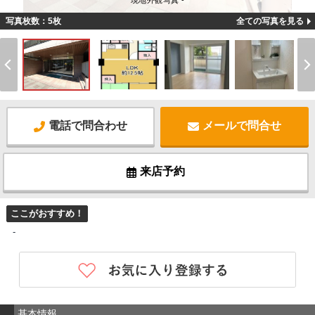
現地外観写真 -
写真枚数：5枚
全ての写真を見る
電話で問合わせ
メールで問合せ
来店予約
ここがおすすめ！
-
基本情報