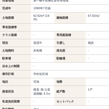
用途地域
第一種中高層住居専用地域
完成年
1990年7月築
62.82m² (19
67.92m
2
土地面積
建物面積
坪)
専有面積帯
-
-
テラス面積
専用庭面積
現況
賃貸中
引渡し
相談
土地権利
所有権
採光面
-
-
-
駐車場
駐輪場
-
法令上の制限
都市計画
市街化区域
地目
宅地
地勢
接道: 南 公道
1戸
接道状況
総戸数
道路幅: 4.3ｍ
-
-
私道負担面積
セットバック