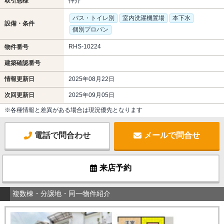
取引態様
仲介
バス・トイレ別
室内洗濯機置場
本下水
設備・条件
個別プロパン
RHS-10224
物件番号
建築確認番号
情報更新日
2025年08月22日
次回更新日
2025年09月05日
※各種情報と差異がある場合は現況優先となります
電話で問合わせ
メールで問合せ
来店予約
複数棟・分譲地・同一物件紹介