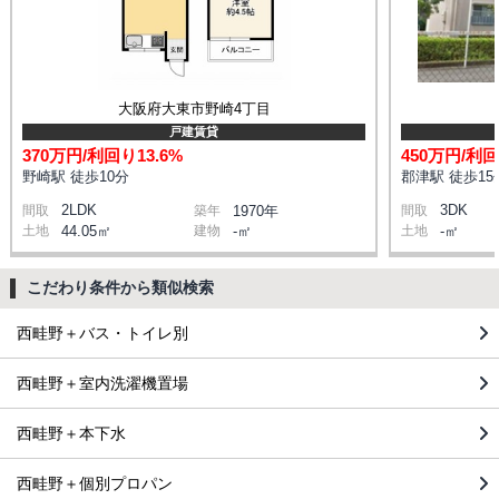
大阪府大東市野崎4丁目
戸建賃貸
370万円/利回り13.6%
450万円/利回
野崎駅 徒歩10分
郡津駅 徒歩15
2LDK
3DK
間取
築年
1970年
間取
土地
44.05㎡
建物
-㎡
土地
-㎡
こだわり条件から類似検索
西畦野＋バス・トイレ別
西畦野＋室内洗濯機置場
西畦野＋本下水
西畦野＋個別プロパン