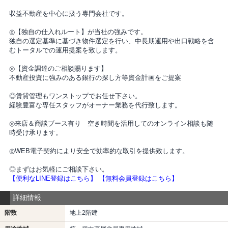
収益不動産を中心に扱う専門会社です。
◎【独自の仕入れルート】が当社の強みです。
独自の選定基準に基づき物件選定を行い、中長期運用や出口戦略を含
むトータルでの運用提案を致します。
◎【資金調達のご相談賜ります】
不動産投資に強みのある銀行の探し方等資金計画をご提案
◎賃貸管理もワンストップでお任せ下さい。
経験豊富な専任スタッフがオーナー業務を代行致します。
◎来店＆商談ブース有り 空き時間を活用してのオンライン相談も随
時受け承ります。
◎WEB電子契約により安全で効率的な取引を提供致します。
◎まずはお気軽にご相談下さい。
【便利なLINE登録はこちら】
【無料会員登録はこちら】
詳細情報
階数
地上2階建