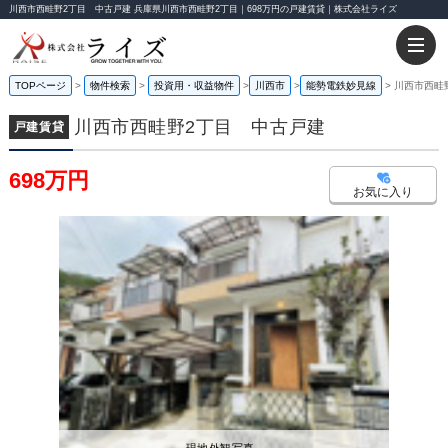
川西市西畦野2丁目 中古戸建 兵庫県川西市西畦野2丁目｜698万円の戸建賃貸｜株式会社ライズ
TOPページ
物件検索
投資用・収益物件
川西市
能勢電鉄妙見線
川西市西畦
川西市西畦野2丁目 中古戸建
戸建賃貸
698万円
お気に入り