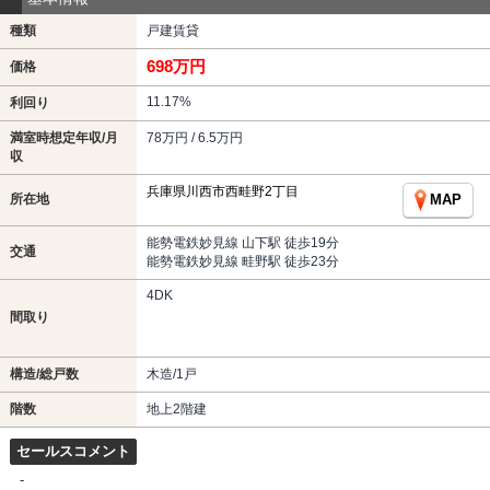
種類
戸建賃貸
698万円
価格
11.17%
利回り
満室時想定年収/月
78万円 / 6.5万円
収
兵庫県川西市西畦野2丁目
所在地
MAP
能勢電鉄妙見線 山下駅 徒歩19分
交通
能勢電鉄妙見線 畦野駅 徒歩23分
4DK
間取り
構造/総戸数
木造/1戸
階数
地上2階建
セールスコメント
-