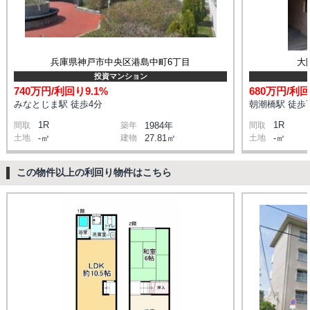
兵庫県神戸市中央区港島中町6丁目
大
投資マンション
740万円/利回り9.1%
680万円/利回
みなとじま駅 徒歩4分
朝潮橋駅 徒歩
1R
1R
間取
築年
1984年
間取
土地
-㎡
建物
27.81㎡
土地
-㎡
この物件以上の利回り物件はこちら