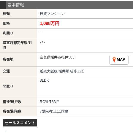
基本情報
種類
投資マンション
1,098万円
価格
-
利回り
- / -
満室時想定年収/月
収
奈良県桜井市桜井585
所在地
MAP
交通
近鉄大阪線 桜井駅 徒歩12分
3LDK
間取り
構造/総戸数
RC造/183戸
所在階/階数
7階階/地上11階建
セールスコメント
-