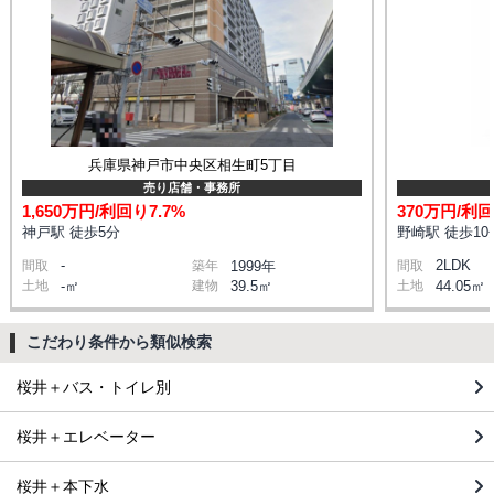
兵庫県神戸市中央区相生町5丁目
売り店舗・事務所
1,650万円/利回り7.7%
370万円/利回
神戸駅 徒歩5分
野崎駅 徒歩10
-
2LDK
間取
築年
1999年
間取
土地
-㎡
建物
39.5㎡
土地
44.05㎡
こだわり条件から類似検索
桜井＋バス・トイレ別
桜井＋エレベーター
桜井＋本下水