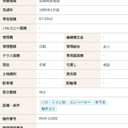
用途地域
近隣商業地域
完成年
1995年2月築
67.03m
2
専有面積
-
バルコニー面積
-
-
管理費
修繕積立金
管理態様
日勤
管理組合
あり
-
-
テラス面積
専用庭面積
現況
空家
引渡し
相談
-
-
土地権利
採光面
-
-
駐車場
駐輪場
取引態様
仲介
バス・トイレ別
エレベーター
本下水
設備・条件
都市ガス
RHS-10392
物件番号
建築確認番号