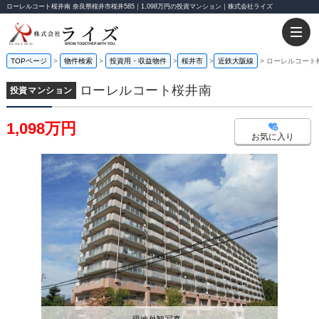
ローレルコート桜井南 奈良県桜井市桜井585｜1,098万円の投資マンション｜株式会社ライズ
TOPページ
物件検索
投資用・収益物件
桜井市
近鉄大阪線
ローレルコート
ローレルコート桜井南
投資マンション
1,098万円
お気に入り