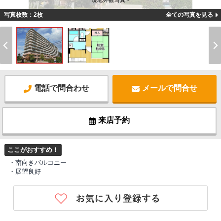
現地外観写真 -
写真枚数：2枚
全ての写真を見る
電話で問合わせ
メールで問合せ
来店予約
ここがおすすめ！
・南向きバルコニー
・展望良好