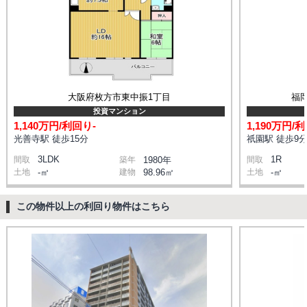
大阪府枚方市東中振1丁目
福
投資マンション
1,140万円/利回り-
1,190万円/
光善寺駅 徒歩15分
祇園駅 徒歩9
3LDK
1R
間取
築年
1980年
間取
土地
-㎡
建物
98.96㎡
土地
-㎡
この物件以上の利回り物件はこちら