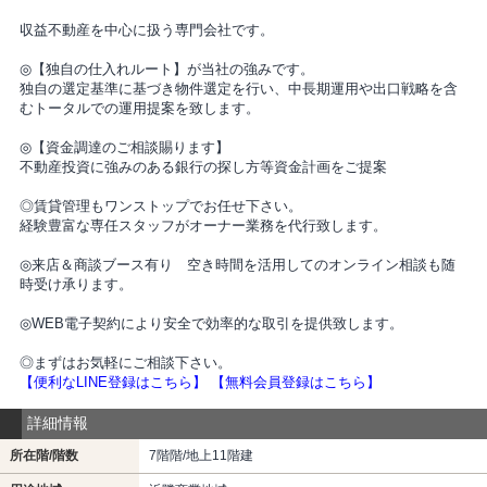
収益不動産を中心に扱う専門会社です。
◎【独自の仕入れルート】が当社の強みです。
独自の選定基準に基づき物件選定を行い、中長期運用や出口戦略を含
むトータルでの運用提案を致します。
◎【資金調達のご相談賜ります】
不動産投資に強みのある銀行の探し方等資金計画をご提案
◎賃貸管理もワンストップでお任せ下さい。
経験豊富な専任スタッフがオーナー業務を代行致します。
◎来店＆商談ブース有り 空き時間を活用してのオンライン相談も随
時受け承ります。
◎WEB電子契約により安全で効率的な取引を提供致します。
◎まずはお気軽にご相談下さい。
【便利なLINE登録はこちら】
【無料会員登録はこちら】
詳細情報
所在階/階数
7階階/地上11階建