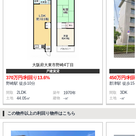
大阪府大東市野崎4丁目
戸建賃貸
370万円/利回り13.6%
450万円/利回
野崎駅 徒歩10分
郡津駅 徒歩15
2LDK
3DK
間取
築年
1970年
間取
土地
44.05㎡
建物
-㎡
土地
-㎡
この物件以上の利回り物件はこちら