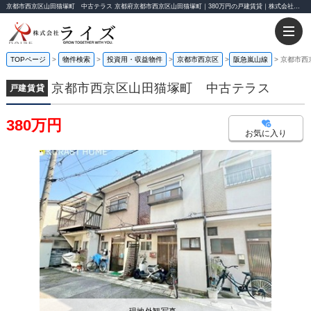
京都市西京区山田猫塚町 中古テラス 京都府京都市西京区山田猫塚町｜380万円の戸建賃貸｜株式会社ライズ
TOPページ
物件検索
投資用・収益物件
京都市西京区
阪急嵐山線
京都市西
京都市西京区山田猫塚町 中古テラス
戸建賃貸
380万円
お気に入り