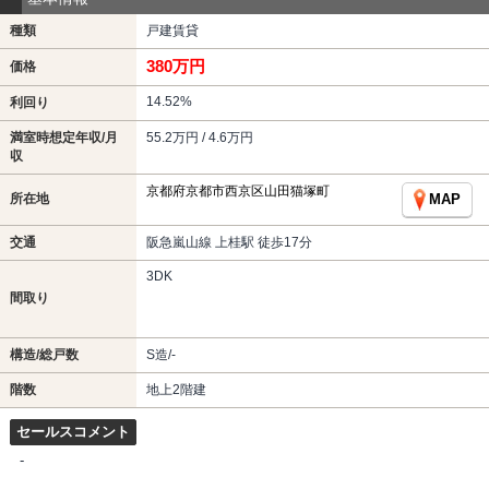
種類
戸建賃貸
380万円
価格
14.52%
利回り
満室時想定年収/月
55.2万円 / 4.6万円
収
京都府京都市西京区山田猫塚町
所在地
MAP
交通
阪急嵐山線 上桂駅 徒歩17分
3DK
間取り
構造/総戸数
S造/-
階数
地上2階建
セールスコメント
-