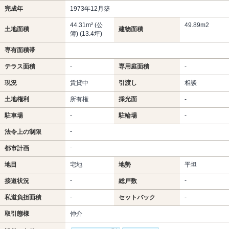
完成年
1973年12月築
44.31m² (公
49.89m
2
土地面積
建物面積
簿) (13.4坪)
専有面積帯
-
-
テラス面積
専用庭面積
現況
賃貸中
引渡し
相談
土地権利
所有権
採光面
-
-
-
駐車場
駐輪場
-
法令上の制限
-
都市計画
地目
宅地
地勢
平坦
-
-
接道状況
総戸数
-
-
私道負担面積
セットバック
取引態様
仲介