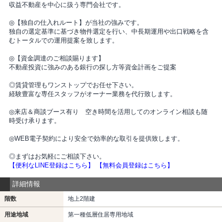
収益不動産を中心に扱う専門会社です。
◎【独自の仕入れルート】が当社の強みです。
独自の選定基準に基づき物件選定を行い、中長期運用や出口戦略を含
むトータルでの運用提案を致します。
◎【資金調達のご相談賜ります】
不動産投資に強みのある銀行の探し方等資金計画をご提案
◎賃貸管理もワンストップでお任せ下さい。
経験豊富な専任スタッフがオーナー業務を代行致します。
◎来店＆商談ブース有り 空き時間を活用してのオンライン相談も随
時受け承ります。
◎WEB電子契約により安全で効率的な取引を提供致します。
◎まずはお気軽にご相談下さい。
【便利なLINE登録はこちら】
【無料会員登録はこちら】
詳細情報
階数
地上2階建
用途地域
第一種低層住居専用地域