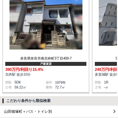
奈良県奈良市南京終町3丁目400-7
戸建賃貸
390万円/利回り15.4%
240万円/利回
京終駅 徒歩10分
多賀城駅 徒歩
5DK
1R
間取
築年
1979年
間取
土地
59.22㎡
建物
72.7㎡
土地
-㎡
こだわり条件から類似検索
山田猫塚町＋バス・トイレ別