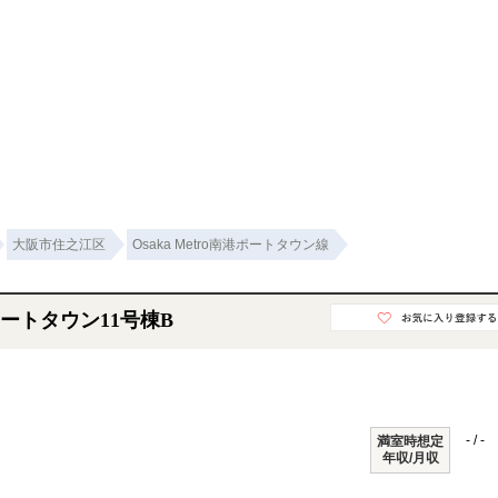
大阪市住之江区
Osaka Metro南港ポートタウン線
ートタウン11号棟B
- / -
満室時想定
年収/月収