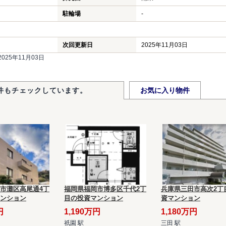
駐輪場
-
次回更新日
2025年11月03日
25年11月03日
件もチェックしています。
お気に入り物件
市灘区高尾通4丁
福岡県福岡市博多区千代2丁
兵庫県三田市高次2丁
ンション
目の投資マンション
資マンション
円
1,190万円
1,180万円
祇園 駅
三田 駅