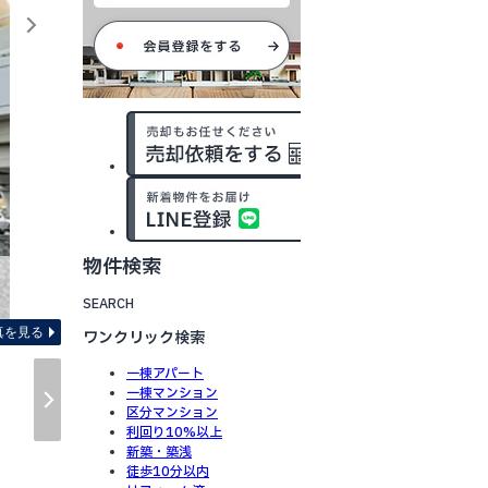
物件検索
間取り図 ※図面と現況が異
SEARCH
真を見る
ワンクリック検索
一棟アパート
一棟マンション
区分マンション
利回り10%以上
新築・築浅
徒歩10分以内