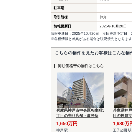
駐車場
-
取引態様
仲介
情報更新日
2025年10月20日
情報更新日：2025年10月20日 次回更新予定日：20
※各種情報と差異がある場合は現況優先となります
こちらの物件を見たお客様はこんな物
同じ価格帯の物件はこちら
兵庫県神戸市中央区相生町5
兵庫県神戸
丁目の売り店舗・事務所
目の投資マ
1,650万円
1,680万
神戸 駅
王子公園 駅