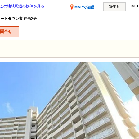
この地域周辺の物件を見る
198
築年月
MAPで確認
ポートタウン東
徒歩2分
問合せ