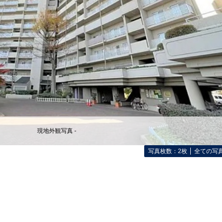
現地外観写真 -
写真枚数：2枚
全ての写