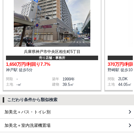
兵庫県神戸市中央区相生町5丁目
売り店舗・事務所
1,650万円/利回り7.7%
370万円/利回
神戸駅 徒歩5分
野崎駅 徒歩10
-
2LDK
間取
築年
1999年
間取
土地
-㎡
建物
39.5㎡
土地
44.05㎡
こだわり条件から類似検索
加美北＋バス・トイレ別
加美北＋室内洗濯機置場