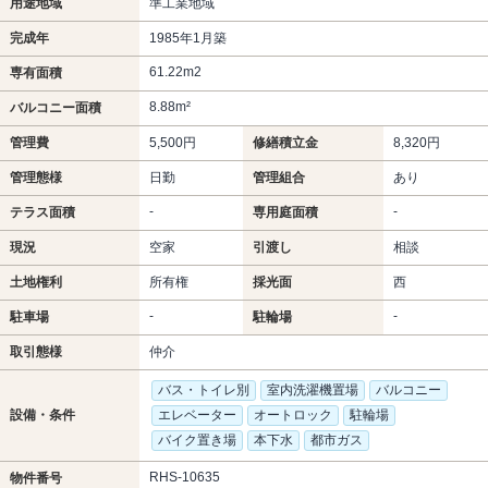
用途地域
準工業地域
完成年
1985年1月築
61.22m
2
専有面積
8.88m²
バルコニー面積
管理費
5,500円
修繕積立金
8,320円
管理態様
日勤
管理組合
あり
-
-
テラス面積
専用庭面積
現況
空家
引渡し
相談
土地権利
所有権
採光面
西
-
-
駐車場
駐輪場
取引態様
仲介
バス・トイレ別
室内洗濯機置場
バルコニー
設備・条件
エレベーター
オートロック
駐輪場
バイク置き場
本下水
都市ガス
RHS-10635
物件番号