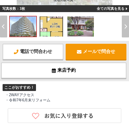
現地外観写真 -
写真枚数：3枚
全ての写真を見る
電話で問合わせ
メールで問合せ
来店予約
ここがおすすめ！
・2WAYアクセス
・令和7年6月末リフォーム