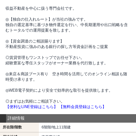
収益不動産を中心に扱う専門会社です。
◎【独自の仕入れルート】が当社の強みです。
独自の選定基準に基づき物件選定を行い、中長期運用や出口戦略を含
むトータルでの運用提案を致します。
◎【資金調達のご相談賜ります】
不動産投資に強みのある銀行の探し方等資金計画をご提案
◎賃貸管理もワンストップでお任せ下さい。
経験豊富な専任スタッフがオーナー業務を代行致します。
◎来店＆商談ブース有り 空き時間を活用してのオンライン相談も随
時受け承ります。
◎WEB電子契約により安全で効率的な取引を提供致します。
◎まずはお気軽にご相談下さい。
【便利なLINE登録はこちら】
【無料会員登録はこちら】
詳細情報
所在階/階数
6階階/地上11階建