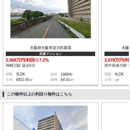
大阪府大阪市淀川区新高
大阪
投資マンション
2,568万円/利回り7.2%
2,078万円/
神崎川駅 徒歩5分
西中島南方駅 
3LDK
4LDK
間取
築年
1988年
間取
土地
9832.95㎡
建物
64.41㎡
土地
-㎡
この物件以上の利回り物件はこちら