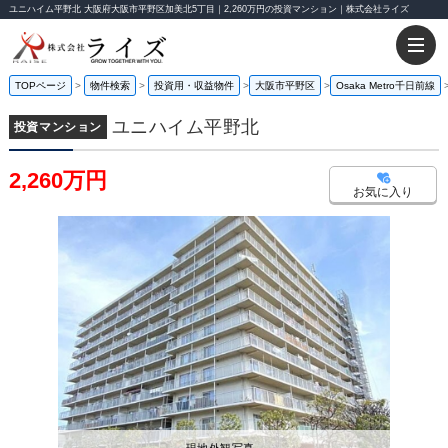
ユニハイム平野北 大阪府大阪市平野区加美北5丁目｜2,260万円の投資マンション｜株式会社ライズ
TOPページ
物件検索
投資用・収益物件
大阪市平野区
Osaka Metro千日前線
ユニハイム平野北
投資マンション
2,260万円
お気に入り