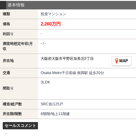
基本情報
種類
投資マンション
2,260万円
価格
-
利回り
- / -
満室時想定年収/月
収
大阪府大阪市平野区加美北5丁目
所在地
MAP
交通
Osaka Metro千日前線 南巽駅 徒歩20分
3LDK
間取り
構造/総戸数
SRC造/125戸
所在階/階数
6階階/地上11階建
セールスコメント
-