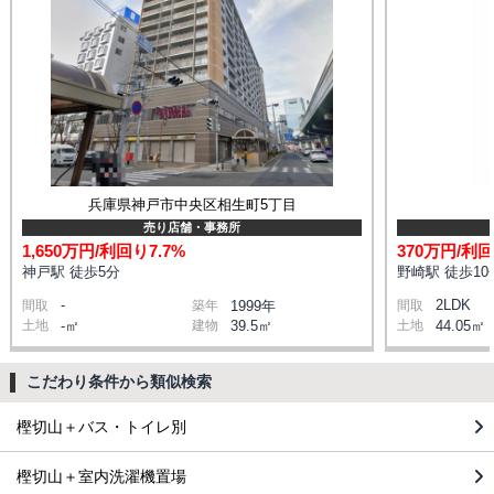
兵庫県神戸市中央区相生町5丁目
売り店舗・事務所
1,650万円/利回り7.7%
370万円/利回
神戸駅 徒歩5分
野崎駅 徒歩10
-
2LDK
間取
築年
1999年
間取
土地
-㎡
建物
39.5㎡
土地
44.05㎡
こだわり条件から類似検索
樫切山＋バス・トイレ別
樫切山＋室内洗濯機置場