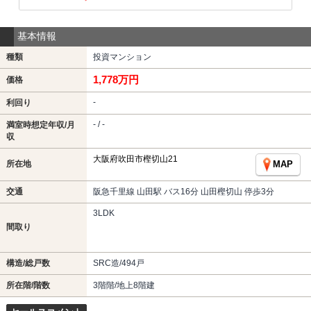
基本情報
種類
投資マンション
1,778万円
価格
-
利回り
- / -
満室時想定年収/月
収
大阪府吹田市樫切山21
所在地
MAP
交通
阪急千里線 山田駅 バス16分 山田樫切山 停歩3分
3LDK
間取り
構造/総戸数
SRC造/494戸
所在階/階数
3階階/地上8階建