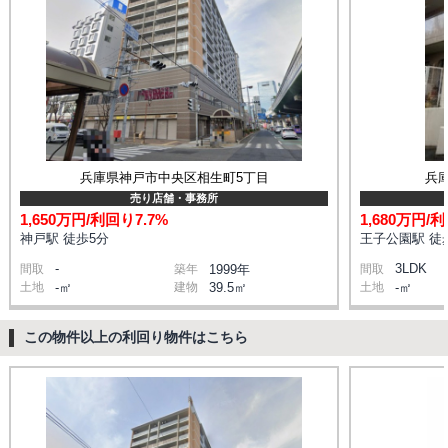
兵庫県神戸市中央区相生町5丁目
兵
売り店舗・事務所
1,650万円/利回り7.7%
1,680万円/利
神戸駅 徒歩5分
王子公園駅 徒
-
3LDK
間取
築年
1999年
間取
土地
-㎡
建物
39.5㎡
土地
-㎡
この物件以上の利回り物件はこちら