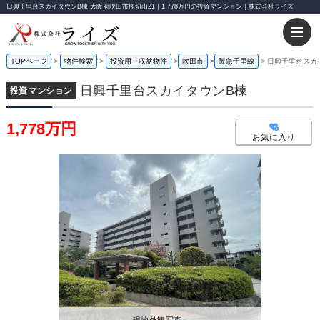
日興千里台スカイタウンB棟 大阪府吹田市樫切山21｜1,778万円の投資マンション｜株式会社ライズ
TOPページ
物件検索
投資用・収益物件
吹田市
阪急千里線
日興千里台スカ
日興千里台スカイタウンB棟
投資マンション
1,778万円
お気に入り